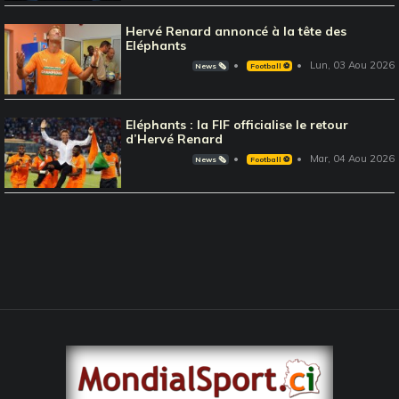
Hervé Renard annoncé à la tête des
Eléphants
Lun, 03 Aou 2026
News 🗞️
Football ⚽️
Eléphants : la FIF officialise le retour
d’Hervé Renard
Mar, 04 Aou 2026
News 🗞️
Football ⚽️