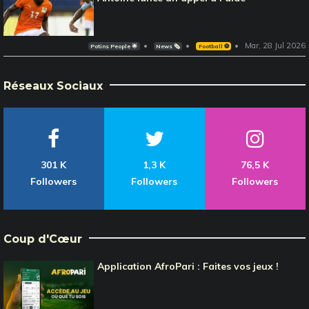
Mar, 28 Jul 2026
Potins People 🌟
News 🗞️
Football ⚽️
Réseaux Sociaux
301 K
1,3 K
76,5 K
Followers
Followers
Followers
Coup d'Cœur
Application AfroPari : Faites vos jeux !