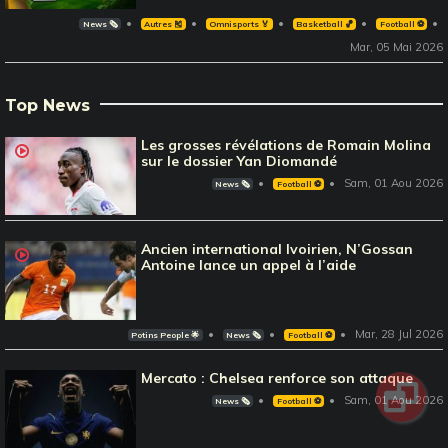
News 🗞️
Autres 🎽
Omnisports 🏅
Basketball 🏀
Football ⚽️
Mar, 05 Mai 2026
Top News
Les grosses révélations de Romain Molina
sur le dossier Yan Diomandé
Sam, 01 Aou 2026
News 🗞️
Football ⚽️
Ancien international Ivoirien, N’Gossan
Antoine lance un appel à l’aide
Mar, 28 Jul 2026
Potins People 🌟
News 🗞️
Football ⚽️
Mercato : Chelsea renforce son attaque
Sam, 01 Aou 2026
News 🗞️
Football ⚽️