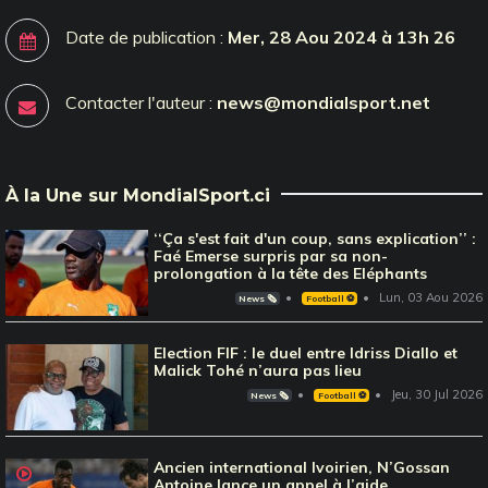
Date de publication :
Mer, 28 Aou 2024 à 13h 26
Contacter l'auteur :
news@mondialsport.net
À la Une sur MondialSport.ci
‘‘Ça s'est fait d'un coup, sans explication’’ :
Faé Emerse surpris par sa non-
prolongation à la tête des Eléphants
Lun, 03 Aou 2026
News 🗞️
Football ⚽️
Election FIF : le duel entre Idriss Diallo et
Malick Tohé n’aura pas lieu
Jeu, 30 Jul 2026
News 🗞️
Football ⚽️
Ancien international Ivoirien, N’Gossan
Antoine lance un appel à l’aide