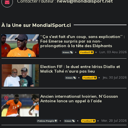
Contacter l'auteur :
news@mondialsport.net
À la Une sur MondialSport.ci
‘‘Ça s'est fait d'un coup, sans explication’’ :
Faé Emerse surpris par sa non-
prolongation à la tête des Eléphants
Lun, 03 Aou 2026
News 🗞️
Football ⚽️
Election FIF : le duel entre Idriss Diallo et
Malick Tohé n’aura pas lieu
Jeu, 30 Jul 2026
News 🗞️
Football ⚽️
Ancien international Ivoirien, N’Gossan
Antoine lance un appel à l’aide
Mar, 28 Jul 2026
Potins People 🌟
News 🗞️
Football ⚽️