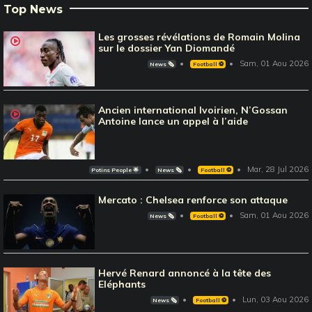
Top News
Les grosses révélations de Romain Molina
sur le dossier Yan Diomandé
Sam, 01 Aou 2026
News 🗞️
Football ⚽️
Ancien international Ivoirien, N’Gossan
Antoine lance un appel à l’aide
Mar, 28 Jul 2026
Potins People 🌟
News 🗞️
Football ⚽️
Mercato : Chelsea renforce son attaque
Sam, 01 Aou 2026
News 🗞️
Football ⚽️
Hervé Renard annoncé à la tête des
Eléphants
Lun, 03 Aou 2026
News 🗞️
Football ⚽️