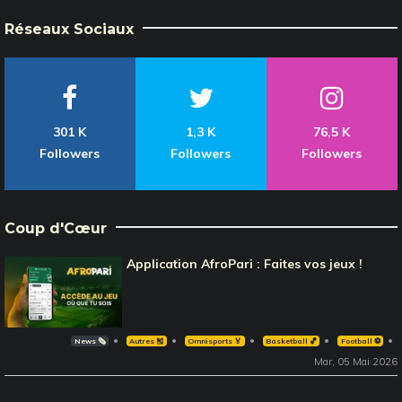
Réseaux Sociaux
301 K
1,3 K
76,5 K
Followers
Followers
Followers
Coup d'Cœur
Application AfroPari : Faites vos jeux !
News 🗞️
Autres 🎽
Omnisports 🏅
Basketball 🏀
Football ⚽️
Mar, 05 Mai 2026