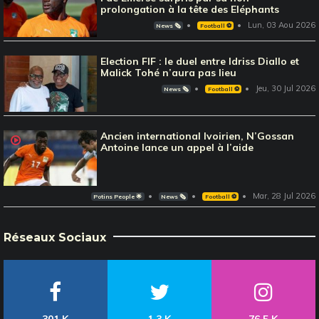
prolongation à la tête des Eléphants
Lun, 03 Aou 2026
News 🗞️
Football ⚽️
Election FIF : le duel entre Idriss Diallo et
Malick Tohé n’aura pas lieu
Jeu, 30 Jul 2026
News 🗞️
Football ⚽️
Ancien international Ivoirien, N’Gossan
Antoine lance un appel à l’aide
Mar, 28 Jul 2026
Potins People 🌟
News 🗞️
Football ⚽️
Réseaux Sociaux