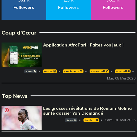
301 K
1,3 K
76,5 K
Followers
Followers
Followers
Coup d'Cœur
Application AfroPari : Faites vos jeux !
News 🗞️
Autres 🎽
Omnisports 🏅
Basketball 🏀
Football ⚽️
Mar, 05 Mai 2026
Top News
Les grosses révélations de Romain Molina
sur le dossier Yan Diomandé
Sam, 01 Aou 2026
News 🗞️
Football ⚽️