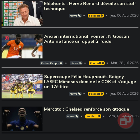
Eléphants : Hervé Renard dévoile son staff
technique
Jeu, 06 Aou 2026
News 🗞️
Football ⚽️
Ancien international Ivoirien, N’Gossan
Antoine lance un appel à l’aide
Mar, 28 Jul 2026
Potins People 🌟
News 🗞️
Football ⚽️
Supercoupe Félix Houphouët-Boigny :
l’ASEC Mimosas domine le COK et s’adjuge
un 17è titre
Jeu, 06 Aou 2026
News 🗞️
Football ⚽️
Mercato : Chelsea renforce son attaque
Sam, 01 Aou 2026
News 🗞️
Football ⚽️