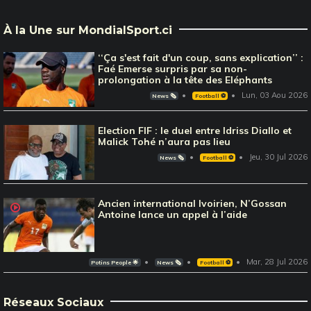
À la Une sur MondialSport.ci
‘‘Ça s'est fait d'un coup, sans explication’’ :
Faé Emerse surpris par sa non-
prolongation à la tête des Eléphants
Lun, 03 Aou 2026
News 🗞️
Football ⚽️
Election FIF : le duel entre Idriss Diallo et
Malick Tohé n’aura pas lieu
Jeu, 30 Jul 2026
News 🗞️
Football ⚽️
Ancien international Ivoirien, N’Gossan
Antoine lance un appel à l’aide
Mar, 28 Jul 2026
Potins People 🌟
News 🗞️
Football ⚽️
Réseaux Sociaux