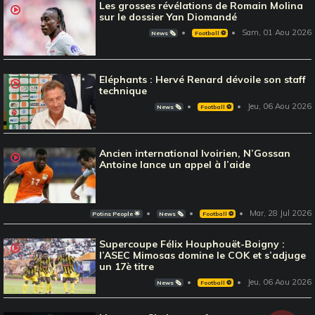
Les grosses révélations de Romain Molina
sur le dossier Yan Diomandé
Sam, 01 Aou 2026
News 🗞️
Football ⚽️
Eléphants : Hervé Renard dévoile son staff
technique
Jeu, 06 Aou 2026
News 🗞️
Football ⚽️
Ancien international Ivoirien, N’Gossan
Antoine lance un appel à l’aide
Mar, 28 Jul 2026
Potins People 🌟
News 🗞️
Football ⚽️
Supercoupe Félix Houphouët-Boigny :
l’ASEC Mimosas domine le COK et s’adjuge
un 17è titre
Jeu, 06 Aou 2026
News 🗞️
Football ⚽️