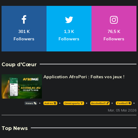
301 K
1,3 K
76,5 K
Followers
Followers
Followers
Coup d'Cœur
Application AfroPari : Faites vos jeux !
News 🗞️
Autres 🎽
Omnisports 🏅
Basketball 🏀
Football ⚽️
Mar, 05 Mai 2026
Top News