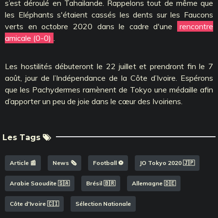
s’est déroulé en Tahailande. Rappelons tout de même que
les Eléphants s'étaient cassés les dents sur les Faucons
verts en octobre 2020 dans le cadre d'une
rencontre
amicale (0-0)
.
Les hostilités débuteront le 22 juillet et prendront fin le 7
août, jour de l’Indépendance de la Côte d’Ivoire. Espérons
que les Pachydermes ramènent de Tokyo une médaille afin
d’apporter un peu de joie dans le cœur des Ivoiriens.
Les Tags
Article 📰
News 🗞️
Football ⚽️
JO Tokyo 2020 🇯🇵
Arabie Saoudite 🇸🇦
Brésil 🇧🇷
Allemagne 🇩🇪
Côte d'Ivoire 🇨🇮
Sélection Nationale