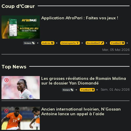
Coup d'Cœur
Application AfroPari : Faites vos jeux !
News 🗞️
Autres 🎽
Omnisports 🏅
Basketball 🏀
Football ⚽️
Mar, 05 Mai 2026
Top News
Les grosses révélations de Romain Molina
sur le dossier Yan Diomandé
Sam, 01 Aou 2026
News 🗞️
Football ⚽️
Ancien international Ivoirien, N’Gossan
Antoine lance un appel à l’aide