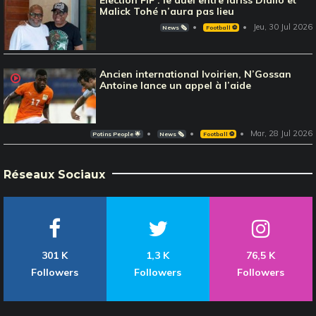
Malick Tohé n’aura pas lieu
Jeu, 30 Jul 2026
News 🗞️
Football ⚽️
Ancien international Ivoirien, N’Gossan
Antoine lance un appel à l’aide
Mar, 28 Jul 2026
Potins People 🌟
News 🗞️
Football ⚽️
Réseaux Sociaux
301 K
1,3 K
76,5 K
Followers
Followers
Followers