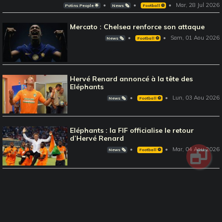
Mar, 28 Jul 2026
Potins People 🌟
News 🗞️
Football ⚽️
Mercato : Chelsea renforce son attaque
Sam, 01 Aou 2026
News 🗞️
Football ⚽️
Hervé Renard annoncé à la tête des
Eléphants
Lun, 03 Aou 2026
News 🗞️
Football ⚽️
Eléphants : la FIF officialise le retour
d’Hervé Renard
Mar, 04 Aou 2026
News 🗞️
Football ⚽️