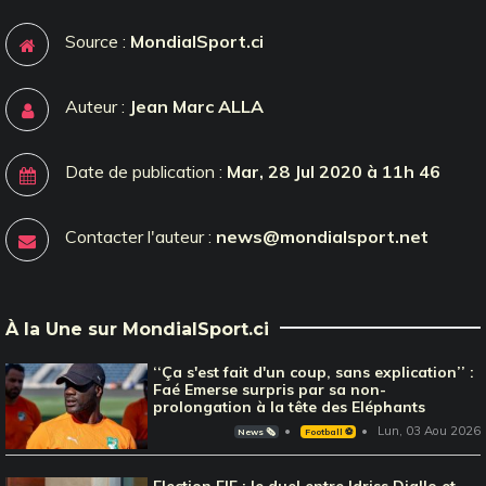
Source :
MondialSport.ci
Auteur :
Jean Marc ALLA
Date de publication :
Mar, 28 Jul 2020 à 11h 46
Contacter l'auteur :
news@mondialsport.net
À la Une sur MondialSport.ci
‘‘Ça s'est fait d'un coup, sans explication’’ :
Faé Emerse surpris par sa non-
prolongation à la tête des Eléphants
Lun, 03 Aou 2026
News 🗞️
Football ⚽️
Election FIF : le duel entre Idriss Diallo et