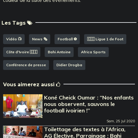
Les Tags
Vidéo 📺
News 🗞️
Football ⚽️
🇨🇮 Ligue 1 de Foot
Côte d'Ivoire 🇨🇮
Bahi Antoine
Africa Sports
Conférence de presse
Didier Drogba
Vous aimerez aussi
Koné Cheick Oumar : ‘‘Nos enfants
nous observent, sauvons le
football ivoirien !’’
Sam, 25 Jul 2020
Toilettage des textes à l’Africa,
AG Élective, Parrainage : Bahi