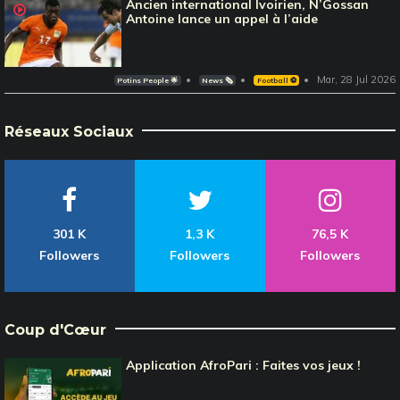
Ancien international Ivoirien, N’Gossan
Antoine lance un appel à l’aide
Mar, 28 Jul 2026
Potins People 🌟
News 🗞️
Football ⚽️
Réseaux Sociaux
301 K
1,3 K
76,5 K
Followers
Followers
Followers
Coup d'Cœur
Application AfroPari : Faites vos jeux !