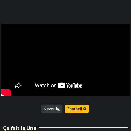
News 🗞️
Football ⚽️
Ça fait la Une