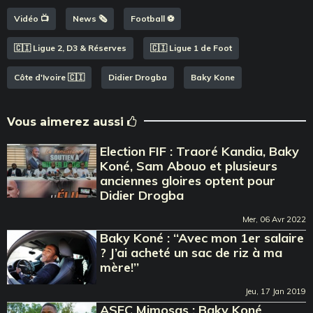
Vidéo 📺
News 🗞️
Football ⚽️
🇨🇮 Ligue 2, D3 & Réserves
🇨🇮 Ligue 1 de Foot
Côte d'Ivoire 🇨🇮
Didier Drogba
Baky Kone
Vous aimerez aussi
Election FIF : Traoré Kandia, Baky
Koné, Sam Abouo et plusieurs
anciennes gloires optent pour
Didier Drogba
Mer, 06 Avr 2022
Baky Koné : ‘‘Avec mon 1er salaire
? J’ai acheté un sac de riz à ma
mère!’’
Jeu, 17 Jan 2019
ASEC Mimosas : Baky Koné