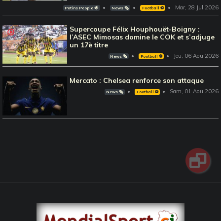
Mar, 28 Jul 2026
Potins People 🌟
News 🗞️
Football ⚽️
Supercoupe Félix Houphouët-Boigny :
l’ASEC Mimosas domine le COK et s’adjuge
un 17è titre
Jeu, 06 Aou 2026
News 🗞️
Football ⚽️
Mercato : Chelsea renforce son attaque
Sam, 01 Aou 2026
News 🗞️
Football ⚽️