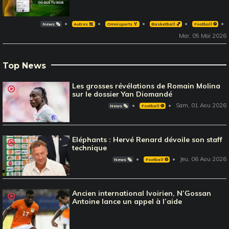
News 🗞️
Autres 🎽
Omnisports 🏅
Basketball 🏀
Football ⚽️
Mar, 05 Mai 2026
Top News
Les grosses révélations de Romain Molina
sur le dossier Yan Diomandé
Sam, 01 Aou 2026
News 🗞️
Football ⚽️
Eléphants : Hervé Renard dévoile son staff
technique
Jeu, 06 Aou 2026
News 🗞️
Football ⚽️
Ancien international Ivoirien, N’Gossan
Antoine lance un appel à l’aide