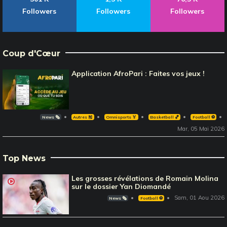
Followers
Followers
Followers
Coup d'Cœur
Application AfroPari : Faites vos jeux !
News 🗞️
Autres 🎽
Omnisports 🏅
Basketball 🏀
Football ⚽️
Mar, 05 Mai 2026
Top News
Les grosses révélations de Romain Molina
sur le dossier Yan Diomandé
Sam, 01 Aou 2026
News 🗞️
Football ⚽️