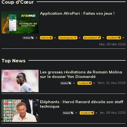
Coup d'Cœur
Application AfroPari : Faites vos jeux !
News 🗞️
Autres 🎽
Omnisports 🏅
Basketball 🏀
Football ⚽️
Mar, 05 Mai 2026
Top News
Les grosses révélations de Romain Molina
sur le dossier Yan Diomandé
Sam, 01 Aou 2026
News 🗞️
Football ⚽️
Eléphants : Hervé Renard dévoile son staff
technique
Jeu, 06 Aou 2026
News 🗞️
Football ⚽️