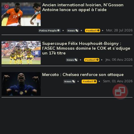
Ancien international Ivoirien, N’Gossan
Antoine lance un appel à l’aide
Mar, 28 Jul 2026
Potins People 🌟
News 🗞️
Football ⚽️
Supercoupe Félix Houphouët-Boigny :
l’ASEC Mimosas domine le COK et s’adjuge
un 17è titre
Jeu, 06 Aou 2026
News 🗞️
Football ⚽️
Mercato : Chelsea renforce son attaque
Sam, 01 Aou 2026
News 🗞️
Football ⚽️