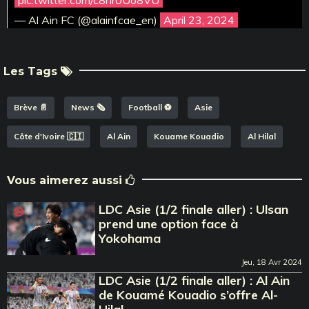
— Al Ain FC (@alainfcae_en)
April 23, 2024
Les Tags
Brève 📄
News 🗞️
Football ⚽️
Asie
Côte d'Ivoire 🇨🇮
Al Ain
Kouame Kouadio
Al Hilal
Vous aimerez aussi
LDC Asie (1/2 finale aller) : Ulsan
prend une option face à
Yokohama
Jeu, 18 Avr 2024
LDC Asie (1/2 finale aller) : Al Ain
de Kouamé Kouadio s’offre Al-