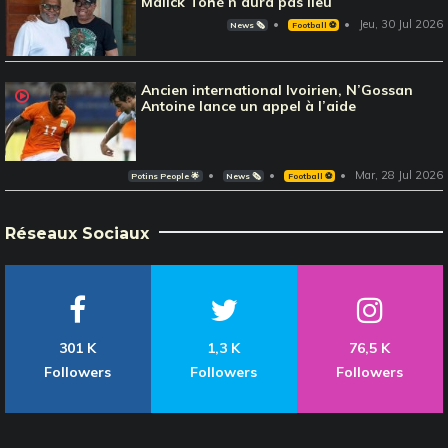
Malick Tohé n’aura pas lieu
Jeu, 30 Jul 2026
News 🗞️
Football ⚽️
Ancien international Ivoirien, N’Gossan
Antoine lance un appel à l’aide
Mar, 28 Jul 2026
Potins People 🌟
News 🗞️
Football ⚽️
Réseaux Sociaux
301 K
1,3 K
76,5 K
Followers
Followers
Followers