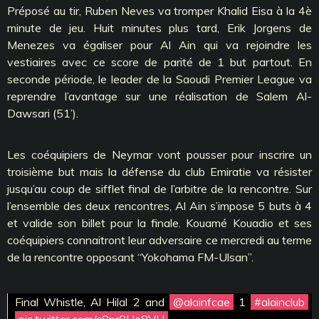
Préposé au tir, Ruben Neves va tromper Khalid Eisa à la 4è
minute de jeu. Huit minutes plus tard, Erik Jorgens de
Menezes va égaliser pour Al Ain qui va rejoindre les
vestiaires avec ce score de parité de 1 but partout. En
seconde période, le leader de la Saoudi Premier League va
reprendre l’avantage sur une réalisation de Salem Al-
Dawsari (51’).
Les coéquipiers de Neymar vont pousser pour inscrire un
troisième but mais la défense du club Emiratie va résister
jusqu’au coup de sifflet final de l’arbitre de la rencontre. Sur
l’ensemble des deux rencontres, Al Ain s’impose 5 buts à 4
et valide son billet pour la finale. Kouamé Kouadio et ses
coéquipiers connaitront leur adversaire ce mercredi au terme
de la rencontre opposant ‘‘Yokohama FM-Ulsan’’.
Final Whistle, Al Hilal 2 and
@alainfcae
1
#alainclub
pic.twitter.com/c8nr0Uo8VU