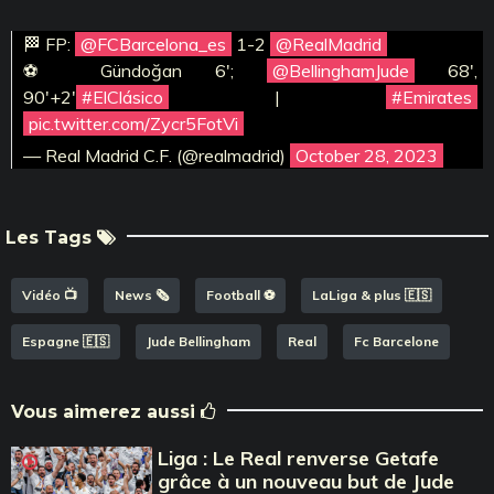
🏁 FP:
@FCBarcelona_es
1-2
@RealMadrid
⚽ Gündoğan 6';
@BellinghamJude
68',
90'+2'
#ElClásico
|
#Emirates
pic.twitter.com/Zycr5FotVi
— Real Madrid C.F. (@realmadrid)
October 28, 2023
Les Tags
Vidéo 📺
News 🗞️
Football ⚽️
LaLiga & plus 🇪🇸
Espagne 🇪🇸
Jude Bellingham
Real
Fc Barcelone
Vous aimerez aussi
Liga : Le Real renverse Getafe
grâce à un nouveau but de Jude