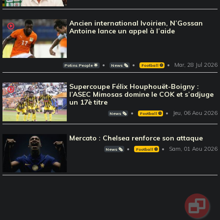
Ancien international Ivoirien, N’Gossan
Antoine lance un appel à l’aide
Mar, 28 Jul 2026
Potins People 🌟
News 🗞️
Football ⚽️
Supercoupe Félix Houphouët-Boigny :
l’ASEC Mimosas domine le COK et s’adjuge
un 17è titre
Jeu, 06 Aou 2026
News 🗞️
Football ⚽️
Mercato : Chelsea renforce son attaque
Sam, 01 Aou 2026
News 🗞️
Football ⚽️