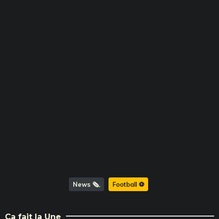
News 🗞️
Football ⚽️
Ça fait la Une