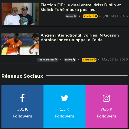
Election FIF : le duel entre Idriss Diallo et
Malick Tohé n’aura pas lieu
Jeu, 30 Jul 2026
News 🗞️
Football ⚽️
Ancien international Ivoirien, N’Gossan
Antoine lance un appel à l’aide
Mar, 28 Jul 2026
Potins People 🌟
News 🗞️
Football ⚽️
Réseaux Sociaux
301 K
1,3 K
76,5 K
Followers
Followers
Followers