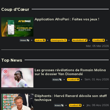
Coup d'Cœur
Application AfroPari : Faites vos jeux !
News 🗞️
Autres 🎽
Omnisports 🏅
Basketball 🏀
Football ⚽️
Mar, 05 Mai 2026
Top News
Les grosses révélations de Romain Molina
sur le dossier Yan Diomandé
Sam, 01 Aou 2026
News 🗞️
Football ⚽️
Eléphants : Hervé Renard dévoile son staff
technique
Jeu, 06 Aou 2026
News 🗞️
Football ⚽️