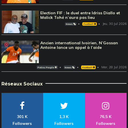
Election FIF : le duel entre Idriss Diallo et
Malick Tohé n’aura pas lieu
Jeu, 30 Jul 2026
News 🗞️
Football ⚽️
Ancien international Ivoirien, N’Gossan
Antoine lance un appel à l’aide
Mar, 28 Jul 2026
Potins People 🌟
News 🗞️
Football ⚽️
Réseaux Sociaux
301 K
1,3 K
76,5 K
Followers
Followers
Followers