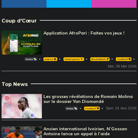
Coup d'Cœur
Application AfroPari : Faites vos jeux !
News 🗞️
Autres 🎽
Omnisports 🏅
Basketball 🏀
Football ⚽️
Mar, 05 Mai 2026
Top News
Les grosses révélations de Romain Molina
sur le dossier Yan Diomandé
Sam, 01 Aou 2026
News 🗞️
Football ⚽️
Ancien international Ivoirien, N’Gossan
Antoine lance un appel à l’aide