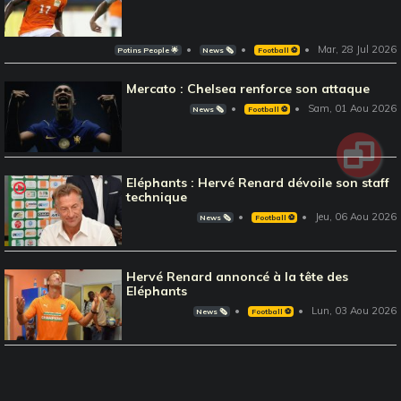
Mar, 28 Jul 2026
Potins People 🌟
News 🗞️
Football ⚽️
Mercato : Chelsea renforce son attaque
Sam, 01 Aou 2026
News 🗞️
Football ⚽️
Eléphants : Hervé Renard dévoile son staff
technique
Jeu, 06 Aou 2026
News 🗞️
Football ⚽️
Hervé Renard annoncé à la tête des
Eléphants
Lun, 03 Aou 2026
News 🗞️
Football ⚽️