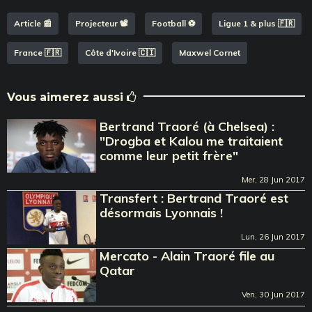
Article 📰
Projecteur 📽️
Football ⚽️
Ligue 1 & plus 🇫🇷
France 🇫🇷
Côte d'Ivoire 🇨🇮
Maxwel Cornet
Vous aimerez aussi
Bertrand Traoré (à Chelsea) :
"Drogba et Kalou me traitaient
comme leur petit frère"
Mer, 28 Jun 2017
Transfert : Bertrand Traoré est
désormais Lyonnais !
Lun, 26 Jun 2017
Mercato - Alain Traoré file au
Qatar
Ven, 30 Jun 2017