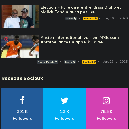
Election FIF : le duel entre Idriss Diallo et
Malick Tohé n’aura pas lieu
Jeu, 30 Jul 2026
News 🗞️
Football ⚽️
Ancien international Ivoirien, N’Gossan
Antoine lance un appel à l’aide
Mar, 28 Jul 2026
Potins People 🌟
News 🗞️
Football ⚽️
Réseaux Sociaux
301 K
1,3 K
76,5 K
Followers
Followers
Followers