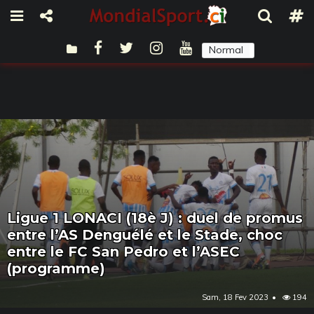
Normal
Sombre
Ligue 1 LONACI (18è J) : duel de promus
entre l’AS Denguélé et le Stade, choc
entre le FC San Pedro et l’ASEC
(programme)
Sam, 18 Fev 2023
194