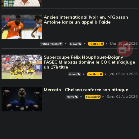
Ancien international Ivoirien, N’Gossan
Antoine lance un appel à l’aide
Mar, 28 Jul 2026
Potins People 🌟
News 🗞️
Football ⚽️
Supercoupe Félix Houphouët-Boigny :
l’ASEC Mimosas domine le COK et s’adjuge
un 17è titre
Jeu, 06 Aou 2026
News 🗞️
Football ⚽️
Mercato : Chelsea renforce son attaque
Sam, 01 Aou 2026
News 🗞️
Football ⚽️