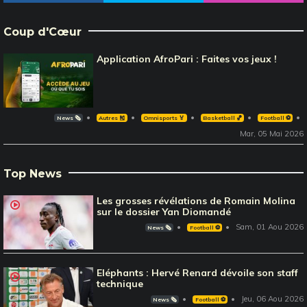
Coup d'Cœur
Application AfroPari : Faites vos jeux !
News 🗞️
Autres 🎽
Omnisports 🏅
Basketball 🏀
Football ⚽️
Mar, 05 Mai 2026
Top News
Les grosses révélations de Romain Molina
sur le dossier Yan Diomandé
Sam, 01 Aou 2026
News 🗞️
Football ⚽️
Eléphants : Hervé Renard dévoile son staff
technique
Jeu, 06 Aou 2026
News 🗞️
Football ⚽️