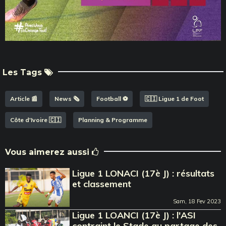
Les Tags
Article 📰
News 🗞️
Football ⚽️
🇨🇮 Ligue 1 de Foot
Côte d'Ivoire 🇨🇮
Planning & Programme
Vous aimerez aussi
Ligue 1 LONACI (17è J) : résultats
et classement
Sam, 18 Fev 2023
Ligue 1 LOANCI (17è J) : l'ASI
contraint le Stade au partage des