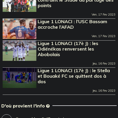
points
Ven, 17 Fev 2023
Ligue 1 LONACI : l’USC Bassam
accroche l’AFAD
Ven, 17 Fev 2023
Ligue 1 LONACI (17è J) : les
Odiénékas renversent les
Abobolais
Jeu, 16 Fev 2023
Ligue 1 LONACI (17è J) : le Stella
et Bouaké FC se quittent dos à
dos
Jeu, 16 Fev 2023
D'où provient l'info