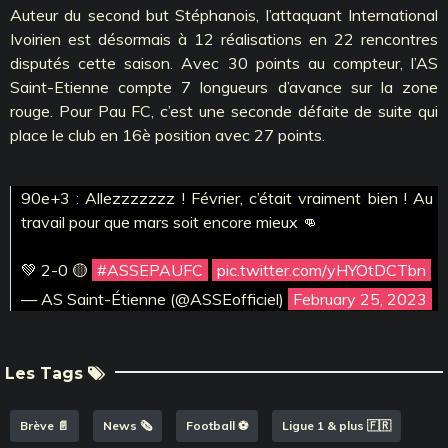
Auteur du second but Stéphanois, l’attaquant International
Ivoirien est désormais à 12 réalisations en 22 rencontres
disputés cette saison. Avec 30 points au compteur, l’AS
Saint-Etienne compte 7 longueurs d’avance sur la zone
rouge. Pour Pau FC, c’est une seconde défaite de suite qui
place le club en 16è position avec 27 points.
90e+3 : Allezzzzzzz ! Février, c’était vraiment bien ! Au
travail pour que mars soit encore mieux 👊
💚 2-0 🟡
#ASSEPAUFC
pic.twitter.com/yHYOtDCTbn
— AS Saint-Étienne (@ASSEofficiel)
February 25, 2023
Les Tags
Brève 📄
News 🗞️
Football ⚽️
Ligue 1 & plus 🇫🇷