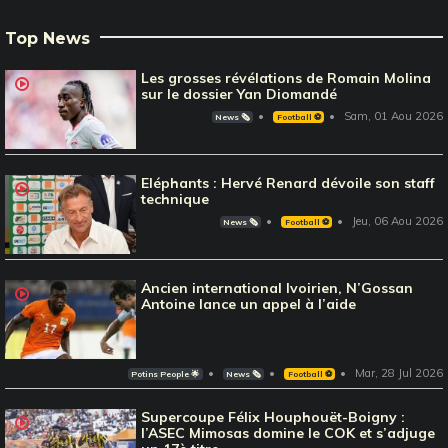
Top News
Les grosses révélations de Romain Molina
sur le dossier Yan Diomandé
Sam, 01 Aou 2026
News 🗞️
Football ⚽️
Eléphants : Hervé Renard dévoile son staff
technique
Jeu, 06 Aou 2026
News 🗞️
Football ⚽️
Ancien international Ivoirien, N’Gossan
Antoine lance un appel à l’aide
Mar, 28 Jul 2026
Potins People 🌟
News 🗞️
Football ⚽️
Supercoupe Félix Houphouët-Boigny :
l’ASEC Mimosas domine le COK et s’adjuge