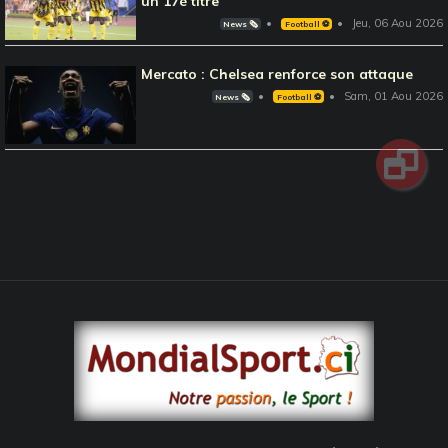
un 17è titre
Jeu, 06 Aou 2026
News 🗞️
Football ⚽️
Mercato : Chelsea renforce son attaque
Sam, 01 Aou 2026
News 🗞️
Football ⚽️