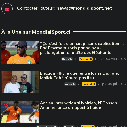
Contacter l'auteur :
news@mondialsport.net
À la Une sur MondialSport.ci
‘‘Ça s'est fait d'un coup, sans explication’’ :
Faé Emerse surpris par sa non-
prolongation à la tête des Eléphants
Lun, 03 Aou 2026
News 🗞️
Football ⚽️
Election FIF : le duel entre Idriss Diallo et
Malick Tohé n’aura pas lieu
Jeu, 30 Jul 2026
News 🗞️
Football ⚽️
Ancien international Ivoirien, N’Gossan
Antoine lance un appel à l’aide
Mar, 28 Jul 2026