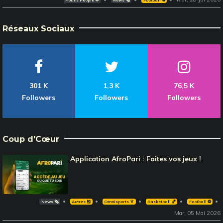
Potins People 🌟
News 🗞️
Football ⚽️
Réseaux Sociaux
301 K
1,3 K
76,5 K
Followers
Followers
Followers
Coup d'Cœur
Application AfroPari : Faites vos jeux !
News 🗞️
Autres 🎽
Omnisports 🏅
Basketball 🏀
Football ⚽️
Mar, 05 Mai 2026