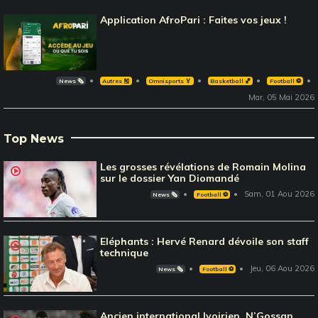
Application AfroPari : Faites vos jeux !
News 🗞️
Autres 🎽
Omnisports 🏅
Basketball 🏀
Football ⚽️
Mar, 05 Mai 2026
Top News
Les grosses révélations de Romain Molina
sur le dossier Yan Diomandé
Sam, 01 Aou 2026
News 🗞️
Football ⚽️
Eléphants : Hervé Renard dévoile son staff
technique
Jeu, 06 Aou 2026
News 🗞️
Football ⚽️
Ancien international Ivoirien, N’Gossan