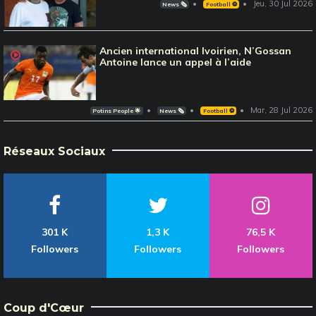
Jeu, 30 Jul 2026
News 🗞️
Football ⚽️
Ancien international Ivoirien, N’Gossan
Antoine lance un appel à l’aide
Mar, 28 Jul 2026
Potins People 🌟
News 🗞️
Football ⚽️
Réseaux Sociaux
301 K
1,3 K
76,5 K
Followers
Followers
Followers
Coup d'Cœur