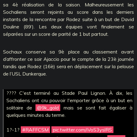
sa 4è réalisation de la saison. Malheureusement les
Sochaliens seront rejoints au score dans les derniers
instants de la rencontre par Rodez suite à un but de David
Douline (89’). Les deux équipes vont finalement se
séparées sur un score de parité de 1 but partout.
Sochaux conserve sa 9è place au classement avant
d’affronter ce soir Ajaccio pour le compte de la 23è journée
tandis que Rodez (16è) sera en déplacement sur la pelouse
de l’USL Dunkerque.
???? C'est terminé au Stade Paul Lignon. À dix, les
Sochaliens ont cru pouvoir l'emporter grâce à un but en
solitaire de
@9k_gold
mais se sont fait égaliser à
quelques minutes du terme.
1?-1?
#RAFFCSM
pic.twitter.com/iVoS3yslRS