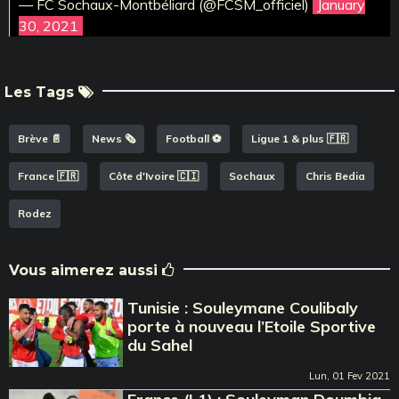
— FC Sochaux-Montbéliard (@FCSM_officiel)
January
30, 2021
Les Tags
Brève 📄
News 🗞️
Football ⚽️
Ligue 1 & plus 🇫🇷
France 🇫🇷
Côte d'Ivoire 🇨🇮
Sochaux
Chris Bedia
Rodez
Vous aimerez aussi
Tunisie : Souleymane Coulibaly
porte à nouveau l’Etoile Sportive
du Sahel
Lun, 01 Fev 2021