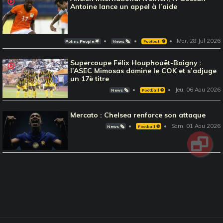
Antoine lance un appel à l’aide
Mar, 28 Jul 2026
Potins People 🌟
News 🗞️
Football ⚽️
Supercoupe Félix Houphouët-Boigny :
l’ASEC Mimosas domine le COK et s’adjuge
un 17è titre
Jeu, 06 Aou 2026
News 🗞️
Football ⚽️
Mercato : Chelsea renforce son attaque
Sam, 01 Aou 2026
News 🗞️
Football ⚽️