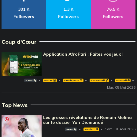
301 K
1,3 K
76,5 K
Followers
Followers
Followers
Coup d'Cœur
Application AfroPari : Faites vos jeux !
News 🗞️
Autres 🎽
Omnisports 🏅
Basketball 🏀
Football ⚽️
Mar, 05 Mai 2026
Top News
Les grosses révélations de Romain Molina
sur le dossier Yan Diomandé
Sam, 01 Aou 2026
News 🗞️
Football ⚽️