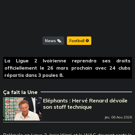
News 🗞️
Football ⚽️
La Ligue 2 Ivoirienne reprendra ses droits
officiellement le 26 mars prochain avec 24 clubs
répartis dans 3 poules 8.
Ça fait la Une
Eléphants : Hervé Renard dévoile
son staff technique
Jeu, 06 Aou 2026
Relégués en Ligue 2, Issia Wazi et le WAC devront sortir le