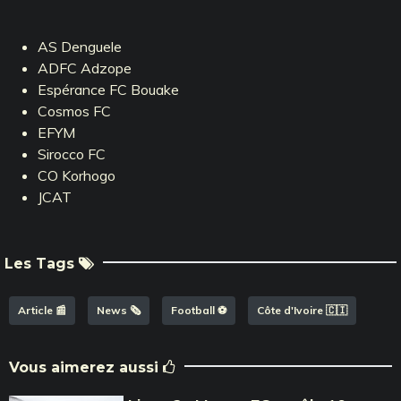
AS Denguele
ADFC Adzope
Espérance FC Bouake
Cosmos FC
EFYM
Sirocco FC
CO Korhogo
JCAT
Les Tags
Article 📰
News 🗞️
Football ⚽️
Côte d'Ivoire 🇨🇮
Vous aimerez aussi