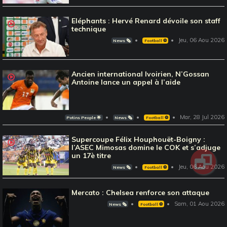
Eléphants : Hervé Renard dévoile son staff
technique
Jeu, 06 Aou 2026
News 🗞️
Football ⚽️
Ancien international Ivoirien, N’Gossan
Antoine lance un appel à l’aide
Mar, 28 Jul 2026
Potins People 🌟
News 🗞️
Football ⚽️
Supercoupe Félix Houphouët-Boigny :
l’ASEC Mimosas domine le COK et s’adjuge
un 17è titre
Jeu, 06 Aou 2026
News 🗞️
Football ⚽️
Mercato : Chelsea renforce son attaque
Sam, 01 Aou 2026
News 🗞️
Football ⚽️