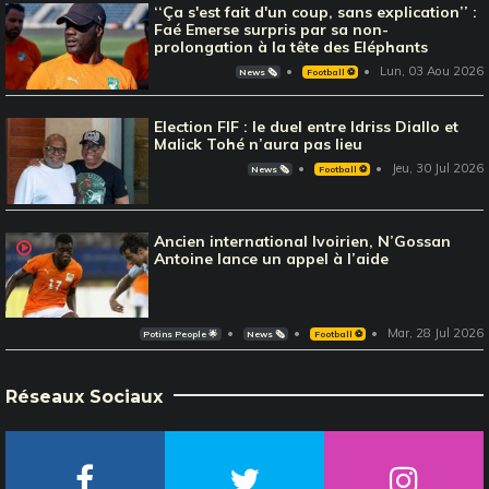
‘‘Ça s'est fait d'un coup, sans explication’’ :
Faé Emerse surpris par sa non-
prolongation à la tête des Eléphants
Lun, 03 Aou 2026
News 🗞️
Football ⚽️
Election FIF : le duel entre Idriss Diallo et
Malick Tohé n’aura pas lieu
Jeu, 30 Jul 2026
News 🗞️
Football ⚽️
Ancien international Ivoirien, N’Gossan
Antoine lance un appel à l’aide
Mar, 28 Jul 2026
Potins People 🌟
News 🗞️
Football ⚽️
Réseaux Sociaux