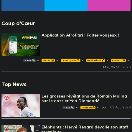
Coup d'Cœur
Application AfroPari : Faites vos jeux !
News 🗞️
Autres 🎽
Omnisports 🏅
Basketball 🏀
Football ⚽️
Mar, 05 Mai 2026
Top News
Les grosses révélations de Romain Molina
sur le dossier Yan Diomandé
Sam, 01 Aou 2026
News 🗞️
Football ⚽️
Eléphants : Hervé Renard dévoile son staff
technique