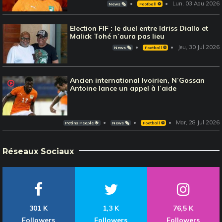
Lun, 03 Aou 2026
News 🗞️
Football ⚽️
Election FIF : le duel entre Idriss Diallo et
Malick Tohé n’aura pas lieu
Jeu, 30 Jul 2026
News 🗞️
Football ⚽️
Ancien international Ivoirien, N’Gossan
Antoine lance un appel à l’aide
Mar, 28 Jul 2026
Potins People 🌟
News 🗞️
Football ⚽️
Réseaux Sociaux
301 K
1,3 K
76,5 K
Followers
Followers
Followers