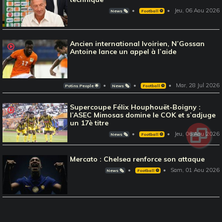
Jeu, 06 Aou 2026
News 🗞️
Football ⚽️
Ancien international Ivoirien, N’Gossan
Antoine lance un appel à l’aide
Mar, 28 Jul 2026
Potins People 🌟
News 🗞️
Football ⚽️
Supercoupe Félix Houphouët-Boigny :
l’ASEC Mimosas domine le COK et s’adjuge
un 17è titre
Jeu, 06 Aou 2026
News 🗞️
Football ⚽️
Mercato : Chelsea renforce son attaque
Sam, 01 Aou 2026
News 🗞️
Football ⚽️