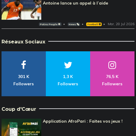
Antoine lance un appel à l’aide
Mar, 28 Jul 2026
Potins People 🌟
News 🗞️
Football ⚽️
Réseaux Sociaux
301 K
1,3 K
76,5 K
Followers
Followers
Followers
Coup d'Cœur
Application AfroPari : Faites vos jeux !