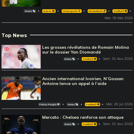
News 🗞️
Autres 🎽
Omnisports 🏅
Basketball 🏀
Football ⚽️
Mar, 05 Mai 2026
Top News
Les grosses révélations de Romain Molina
sur le dossier Yan Diomandé
Sam, 01 Aou 2026
News 🗞️
Football ⚽️
Ancien international Ivoirien, N’Gossan
Antoine lance un appel à l’aide
Mar, 28 Jul 2026
Potins People 🌟
News 🗞️
Football ⚽️
Mercato : Chelsea renforce son attaque
Sam, 01 Aou 2026
News 🗞️
Football ⚽️