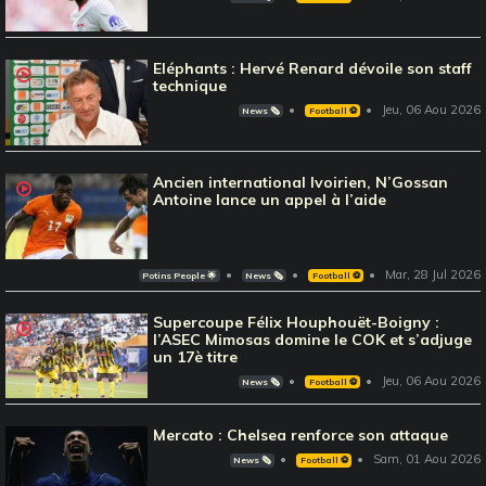
Eléphants : Hervé Renard dévoile son staff
technique
Jeu, 06 Aou 2026
News 🗞️
Football ⚽️
Ancien international Ivoirien, N’Gossan
Antoine lance un appel à l’aide
Mar, 28 Jul 2026
Potins People 🌟
News 🗞️
Football ⚽️
Supercoupe Félix Houphouët-Boigny :
l’ASEC Mimosas domine le COK et s’adjuge
un 17è titre
Jeu, 06 Aou 2026
News 🗞️
Football ⚽️
Mercato : Chelsea renforce son attaque
Sam, 01 Aou 2026
News 🗞️
Football ⚽️