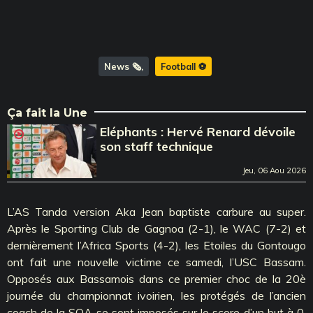
News 🗞️
Football ⚽️
Ça fait la Une
Eléphants : Hervé Renard dévoile
son staff technique
Jeu, 06 Aou 2026
L’AS Tanda version Aka Jean baptiste carbure au super.
Après le Sporting Club de Gagnoa (2-1), le WAC (7-2) et
dernièrement l’Africa Sports (4-2), les Etoiles du Gontougo
ont fait une nouvelle victime ce samedi, l’USC Bassam.
Opposés aux Bassamois dans ce premier choc de la 20è
journée du championnat ivoirien, les protégés de l’ancien
coach de la SOA se sont imposés sur le score d’un but à 0,