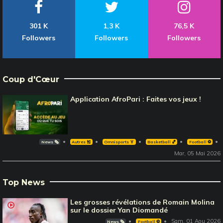
301 K
1,3 K
76,5 K
Followers
Followers
Followers
Coup d'Cœur
Application AfroPari : Faites vos jeux !
News 🗞️
Autres 🎽
Omnisports 🏅
Basketball 🏀
Football ⚽️
Mar, 05 Mai 2026
Top News
Les grosses révélations de Romain Molina
sur le dossier Yan Diomandé
Sam, 01 Aou 2026
News 🗞️
Football ⚽️