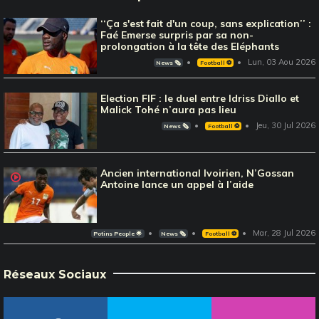
‘‘Ça s'est fait d'un coup, sans explication’’ :
Faé Emerse surpris par sa non-
prolongation à la tête des Eléphants
Lun, 03 Aou 2026
News 🗞️
Football ⚽️
Election FIF : le duel entre Idriss Diallo et
Malick Tohé n’aura pas lieu
Jeu, 30 Jul 2026
News 🗞️
Football ⚽️
Ancien international Ivoirien, N’Gossan
Antoine lance un appel à l’aide
Mar, 28 Jul 2026
Potins People 🌟
News 🗞️
Football ⚽️
Réseaux Sociaux