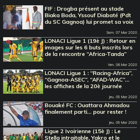
FIF : Drogba présent au stade
Biaka Boda, Yssouf Diabaté (Pdt
du SC Gagnoa) lui promet sa voix
Sam, 07 Mar 2020
LONACI Ligue 1 (19è J) : Retour en
images sur les 6 buts inscrits lors
de la rencontre ‘‘Africa-Tanda’’
Ven, 06 Mar 2020
LONACI Ligue 1 : ‘‘Racing-Africa’’,
‘‘Gagnoa-ASEC’’, ‘‘AFAD-WAC’’…
les affiches de la 20è journée
Jeu, 05 Mar 2020
Bouaké FC : Ouattara Ahmadou
finalement parti… pour rester !
Jeu, 05 Mar 2020
Ligue 2 Ivoirienne (15è J) : Le
Stella intraitable, Yakro et le