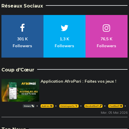
Réseaux Sociaux
301 K
1,3 K
76,5 K
Followers
Followers
Followers
Coup d'Cœur
Application AfroPari : Faites vos jeux !
News 🗞️
Autres 🎽
Omnisports 🏅
Basketball 🏀
Football ⚽️
Mar, 05 Mai 2026