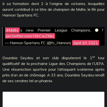
à sa formation dont 2 à l'origine de victoires, lesquelles
auront contribué à ce titre de champion de Malte, le 8è pour
Hamrun Spartans FC.
#Malta
’s new Premier League Champions. ⚫️?
pic.twitter.com/16kCwZKikJ
— Hamrun Spartans FC (@fc_Hamrun)
April 10, 2021
er
Doumbia Seydou et son club disputeront le 1
tour
qualificatif de la prochaine Ligue des Champions de l’UEFA.
Une résurrection sportive pour l’attaquant ivoirienne après
près d’un an de chômage. A 33 ans, Doumbia Seydou renaît
de ses cendres tel un phœnix.