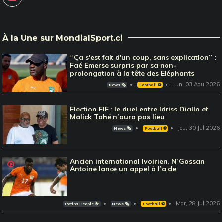
À la Une sur MondialSport.ci
‘‘Ça s'est fait d'un coup, sans explication’’ :
Faé Emerse surpris par sa non-
prolongation à la tête des Eléphants
Lun, 03 Aou 2026
News 🗞️
Football ⚽️
Election FIF : le duel entre Idriss Diallo et
Malick Tohé n’aura pas lieu
Jeu, 30 Jul 2026
News 🗞️
Football ⚽️
Ancien international Ivoirien, N’Gossan
Antoine lance un appel à l’aide
Mar, 28 Jul 2026
Potins People 🌟
News 🗞️
Football ⚽️