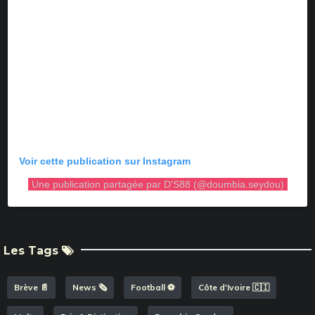
Voir cette publication sur Instagram
Une publication partagée par D'S88 (@doumbia.seydou)
Les Tags
Brève 📄
News 🗞️
Football ⚽️
Côte d'Ivoire 🇨🇮