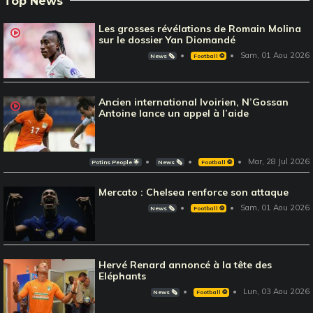
Top News
Les grosses révélations de Romain Molina
sur le dossier Yan Diomandé
Sam, 01 Aou 2026
News 🗞️
Football ⚽️
Ancien international Ivoirien, N’Gossan
Antoine lance un appel à l’aide
Mar, 28 Jul 2026
Potins People 🌟
News 🗞️
Football ⚽️
Mercato : Chelsea renforce son attaque
Sam, 01 Aou 2026
News 🗞️
Football ⚽️
Hervé Renard annoncé à la tête des
Eléphants
Lun, 03 Aou 2026
News 🗞️
Football ⚽️