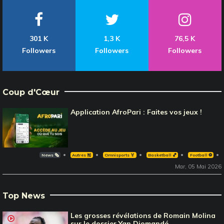
301 K
1,3 K
76,5 K
Followers
Followers
Followers
Coup d'Cœur
Application AfroPari : Faites vos jeux !
News 🗞️
Autres 🎽
Omnisports 🏅
Basketball 🏀
Football ⚽️
Mar, 05 Mai 2026
Top News
Les grosses révélations de Romain Molina
sur le dossier Yan Diomandé