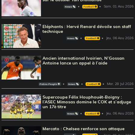
Sam, 01 Aou 2026
News 🗞️
Football ⚽️
Eléphants : Hervé Renard dévoile son staff
technique
Jeu, 06 Aou 2026
News 🗞️
Football ⚽️
Ancien international Ivoirien, N’Gossan
Antoine lance un appel à l’aide
Mar, 28 Jul 2026
Potins People 🌟
News 🗞️
Football ⚽️
Supercoupe Félix Houphouët-Boigny :
l’ASEC Mimosas domine le COK et s’adjuge
un 17è titre
Jeu, 06 Aou 2026
News 🗞️
Football ⚽️
Mercato : Chelsea renforce son attaque