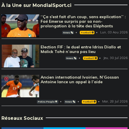
À la Une sur MondialSport.ci
‘‘Ça s'est fait d'un coup, sans explication’’ :
Faé Emerse surpris par sa non-
prolongation à la tête des Eléphants
Lun, 03 Aou 2026
News 🗞️
Football ⚽️
Election FIF : le duel entre Idriss Diallo et
Malick Tohé n’aura pas lieu
Jeu, 30 Jul 2026
News 🗞️
Football ⚽️
Ancien international Ivoirien, N’Gossan
Antoine lance un appel à l’aide
Mar, 28 Jul 2026
Potins People 🌟
News 🗞️
Football ⚽️
Réseaux Sociaux