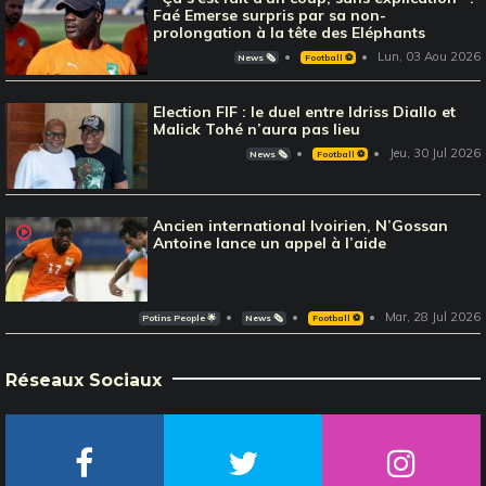
Faé Emerse surpris par sa non-
prolongation à la tête des Eléphants
Lun, 03 Aou 2026
News 🗞️
Football ⚽️
Election FIF : le duel entre Idriss Diallo et
Malick Tohé n’aura pas lieu
Jeu, 30 Jul 2026
News 🗞️
Football ⚽️
Ancien international Ivoirien, N’Gossan
Antoine lance un appel à l’aide
Mar, 28 Jul 2026
Potins People 🌟
News 🗞️
Football ⚽️
Réseaux Sociaux