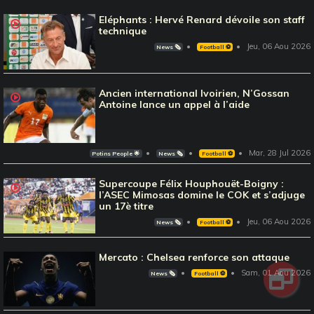
Eléphants : Hervé Renard dévoile son staff
technique
Jeu, 06 Aou 2026
News 🗞️
Football ⚽️
Ancien international Ivoirien, N’Gossan
Antoine lance un appel à l’aide
Mar, 28 Jul 2026
Potins People 🌟
News 🗞️
Football ⚽️
Supercoupe Félix Houphouët-Boigny :
l’ASEC Mimosas domine le COK et s’adjuge
un 17è titre
Jeu, 06 Aou 2026
News 🗞️
Football ⚽️
Mercato : Chelsea renforce son attaque
Sam, 01 Aou 2026
News 🗞️
Football ⚽️