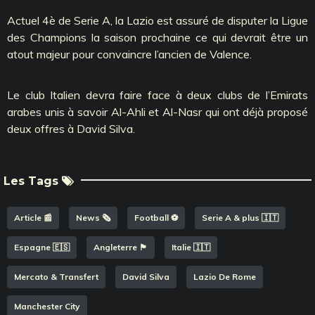
Actuel 4è de Serie A, la Lazio est assuré de disputer la Ligue
des Champions la saison prochaine ce qui devrait être un
atout majeur pour convaincre l’ancien de Valence.
Le club Italien devra faire face à deux clubs de l’Emirats
arabes unis à savoir Al-Ahli et Al-Nasr qui ont déjà proposé
deux offres à David Silva.
Les Tags
Article 📰
News 🗞️
Football ⚽️
Serie A & plus 🇮🇹
Espagne 🇪🇸
Angleterre 🏴󠁧󠁢󠁥󠁮󠁧󠁿
Italie 🇮🇹
Mercato & Transfert
David Silva
Lazio De Rome
Manchester City