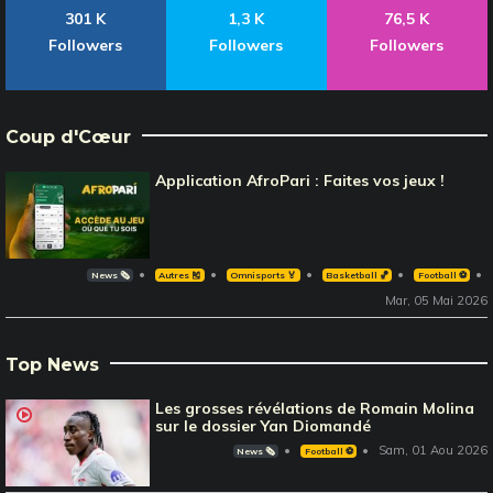
301 K
1,3 K
76,5 K
Followers
Followers
Followers
Coup d'Cœur
Application AfroPari : Faites vos jeux !
News 🗞️
Autres 🎽
Omnisports 🏅
Basketball 🏀
Football ⚽️
Mar, 05 Mai 2026
Top News
Les grosses révélations de Romain Molina
sur le dossier Yan Diomandé
Sam, 01 Aou 2026
News 🗞️
Football ⚽️