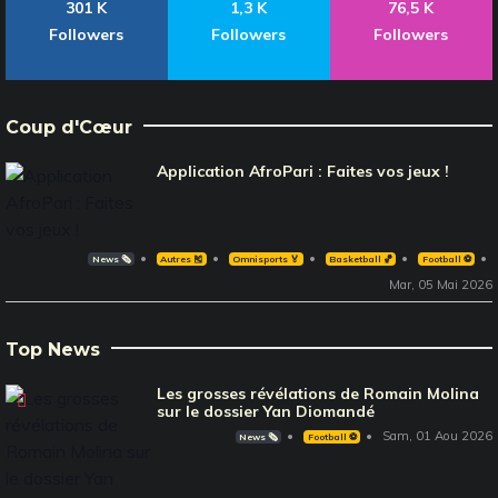
301 K
1,3 K
76,5 K
Followers
Followers
Followers
Coup d'Cœur
Application AfroPari : Faites vos jeux !
News 🗞️
Autres 🎽
Omnisports 🏅
Basketball 🏀
Football ⚽️
Mar, 05 Mai 2026
Top News
Les grosses révélations de Romain Molina
sur le dossier Yan Diomandé
Sam, 01 Aou 2026
News 🗞️
Football ⚽️