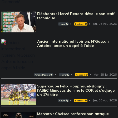
Eléphants : Hervé Renard dévoile son staff
technique
Jeu, 06 Aou 2026
News 🗞️
Football ⚽️
Ancien international Ivoirien, N’Gossan
Antoine lance un appel à l’aide
Mar, 28 Jul 2026
Potins People 🌟
News 🗞️
Football ⚽️
Supercoupe Félix Houphouët-Boigny :
l’ASEC Mimosas domine le COK et s’adjuge
un 17è titre
Jeu, 06 Aou 2026
News 🗞️
Football ⚽️
Mercato : Chelsea renforce son attaque