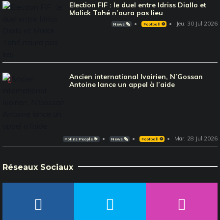
Election FIF : le duel entre Idriss Diallo et
Malick Tohé n’aura pas lieu
Jeu, 30 Jul 2026
News 🗞️
Football ⚽️
Ancien international Ivoirien, N’Gossan
Antoine lance un appel à l’aide
Mar, 28 Jul 2026
Potins People 🌟
News 🗞️
Football ⚽️
Réseaux Sociaux