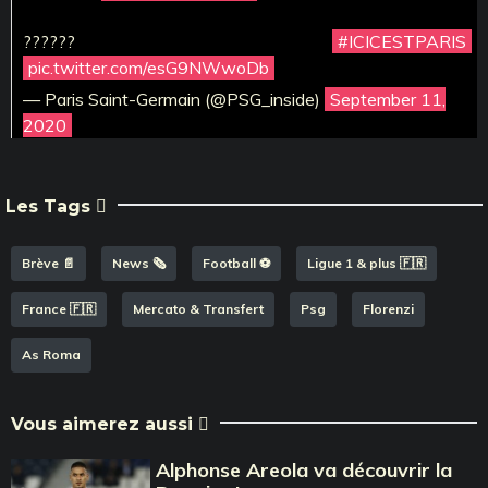
??????
#ICICESTPARIS
pic.twitter.com/esG9NWwoDb
— Paris Saint-Germain (@PSG_inside)
September 11,
2020
Les Tags
Brève 📄
News 🗞️
Football ⚽️
Ligue 1 & plus 🇫🇷
France 🇫🇷
Mercato & Transfert
Psg
Florenzi
As Roma
Vous aimerez aussi
Alphonse Areola va découvrir la