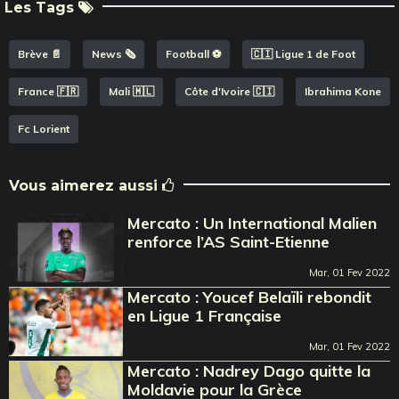
Les Tags
Brève 📄
News 🗞️
Football ⚽️
🇨🇮 Ligue 1 de Foot
France 🇫🇷
Mali 🇲🇱
Côte d'Ivoire 🇨🇮
Ibrahima Kone
Fc Lorient
Vous aimerez aussi
Mercato : Un International Malien
renforce l’AS Saint-Etienne
Mar, 01 Fev 2022
Mercato : Youcef Belaïli rebondit
en Ligue 1 Française
Mar, 01 Fev 2022
Mercato : Nadrey Dago quitte la
Moldavie pour la Grèce