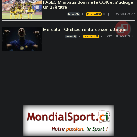
l’ASEC Mimosas domine le COK et s’adjuge
un 17è titre
Jeu, 06 Aou 2026
News 🗞️
Football ⚽️
Mercato : Chelsea renforce son attaque
Sam, 01 Aou 2026
News 🗞️
Football ⚽️