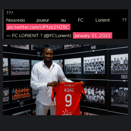
???
Nouveau joueur au FC Lorient ??
pic.twitter.com/UPfzb2NZ8C
— FC LORIENT ? (@FCLorient)
January 31, 2022