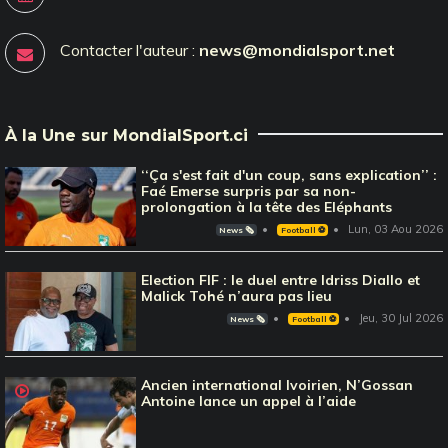
Contacter l'auteur :
news@mondialsport.net
À la Une sur MondialSport.ci
‘‘Ça s'est fait d'un coup, sans explication’’ :
Faé Emerse surpris par sa non-
prolongation à la tête des Eléphants
Lun, 03 Aou 2026
News 🗞️
Football ⚽️
Election FIF : le duel entre Idriss Diallo et
Malick Tohé n’aura pas lieu
Jeu, 30 Jul 2026
News 🗞️
Football ⚽️
Ancien international Ivoirien, N’Gossan
Antoine lance un appel à l’aide