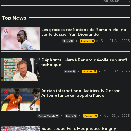
Mar, 05 Mai 2026
Top News
Les grosses révélations de Romain Molina
sur le dossier Yan Diomandé
Sam, 01 Aou 2026
News 🗞️
Football ⚽️
Eléphants : Hervé Renard dévoile son staff
technique
Jeu, 06 Aou 2026
News 🗞️
Football ⚽️
Ancien international Ivoirien, N’Gossan
Antoine lance un appel à l’aide
Mar, 28 Jul 2026
Potins People 🌟
News 🗞️
Football ⚽️
Supercoupe Félix Houphouët-Boigny :