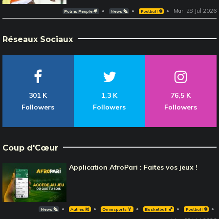
Mar, 28 Jul 2026
Potins People 🌟
News 🗞️
Football ⚽️
Réseaux Sociaux
301 K
1,3 K
76,5 K
Followers
Followers
Followers
Coup d'Cœur
Application AfroPari : Faites vos jeux !
News 🗞️
Autres 🎽
Omnisports 🏅
Basketball 🏀
Football ⚽️