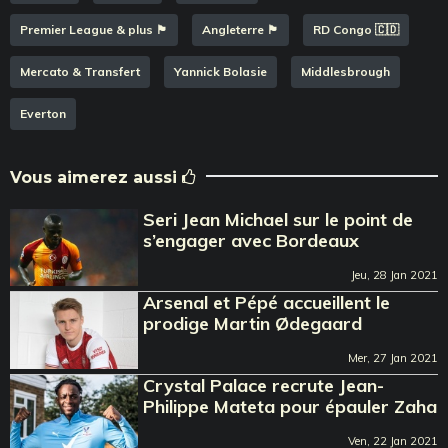
Premier League & plus 🏴󠁧󠁢󠁥󠁮󠁧󠁿
Angleterre 🏴󠁧󠁢󠁥󠁮󠁧󠁿
RD Congo 🇨🇩
Mercato & Transfert
Yannick Bolasie
Middlesbrough
Everton
Vous aimerez aussi
Seri Jean Michael sur le point de
s’engager avec Bordeaux
Jeu, 28 Jan 2021
Arsenal et Pépé accueillent le
prodige Martin Ødegaard
Mer, 27 Jan 2021
Crystal Palace recrute Jean-
Philippe Mateta pour épauler Zaha
Ven, 22 Jan 2021