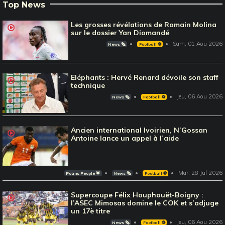
Top News
Les grosses révélations de Romain Molina
sur le dossier Yan Diomandé
Sam, 01 Aou 2026
News 🗞️
Football ⚽️
Eléphants : Hervé Renard dévoile son staff
technique
Jeu, 06 Aou 2026
News 🗞️
Football ⚽️
Ancien international Ivoirien, N’Gossan
Antoine lance un appel à l’aide
Mar, 28 Jul 2026
Potins People 🌟
News 🗞️
Football ⚽️
Supercoupe Félix Houphouët-Boigny :
l’ASEC Mimosas domine le COK et s’adjuge
un 17è titre
Jeu, 06 Aou 2026
News 🗞️
Football ⚽️