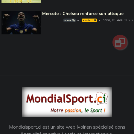
Mercato : Chelsea renforce son attaque
Sam, 01 Aou 2026
News 🗞️
Football ⚽️
Mondialsport.ci est un site web Ivoirien spécialisé dans