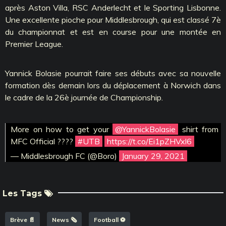
après Aston Villa, RSC Anderlecht et le Sporting Lisbonne.
Une excellente pioche pour Middlesbrough, qui est classé 7è
du championnat et est en course pour une montée en
Premier League.
Yannick Bolasie pourrait faire ses débuts avec sa nouvelle
formation dès demain lors du déplacement à Norwich dans
le cadre de la 26è journée de Championship.
More on how to get your
@YannickBolasie
shirt from
MFC Official ????
#UTB
https://t.co/Ei1pZHVxl6
— Middlesbrough FC (@Boro)
January 29, 2021
Les Tags
Brève 📄
News 🗞️
Football ⚽️