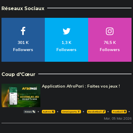
Réseaux Sociaux
301 K
1,3 K
76,5 K
Followers
Followers
Followers
Coup d'Cœur
Application AfroPari : Faites vos jeux !
News 🗞️
Autres 🎽
Omnisports 🏅
Basketball 🏀
Football ⚽️
Mar, 05 Mai 2026