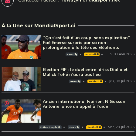
À la Une sur MondialSport.ci
‘‘Ça s'est fait d'un coup, sans explication’’ :
Faé Emerse surpris par sa non-
prolongation à la tête des Eléphants
Lun, 03 Aou 2026
News 🗞️
Football ⚽️
Election FIF : le duel entre Idriss Diallo et
Malick Tohé n’aura pas lieu
Jeu, 30 Jul 2026
News 🗞️
Football ⚽️
Ancien international Ivoirien, N’Gossan
Antoine lance un appel à l’aide
Mar, 28 Jul 2026
Potins People 🌟
News 🗞️
Football ⚽️