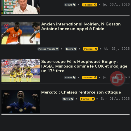
Jeu, 06 Aou 2026
News 🗞️
Football ⚽️
Ancien international Ivoirien, N’Gossan
Antoine lance un appel à l’aide
Mar, 28 Jul 2026
Potins People 🌟
News 🗞️
Football ⚽️
Supercoupe Félix Houphouët-Boigny :
l’ASEC Mimosas domine le COK et s’adjuge
un 17è titre
Jeu, 06 Aou 2026
News 🗞️
Football ⚽️
Mercato : Chelsea renforce son attaque
Sam, 01 Aou 2026
News 🗞️
Football ⚽️