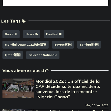
Les Tags
Brève 📄
News 🗞️
Football ⚽️
Mondial Qatar 2022 🇶🇦🏆⚽️
Egypte 🇪🇬
Sénégal 🇸🇳
Qatar 🇶🇦
Sélection Nationale
Vous aimerez aussi
Mondial 2022 : Un officiel de la
CAF décède suite aux incidents
survenus lors de la rencontre
‘‘Nigeria-Ghana’’
Mer, 30 Mar 2022