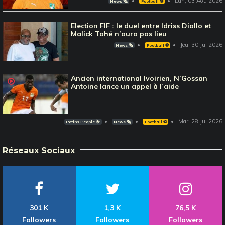
Lun, 03 Aou 2026
News 🗞️
Football ⚽️
Election FIF : le duel entre Idriss Diallo et
Malick Tohé n’aura pas lieu
Jeu, 30 Jul 2026
News 🗞️
Football ⚽️
Ancien international Ivoirien, N’Gossan
Antoine lance un appel à l’aide
Mar, 28 Jul 2026
Potins People 🌟
News 🗞️
Football ⚽️
Réseaux Sociaux
301 K
1,3 K
76,5 K
Followers
Followers
Followers