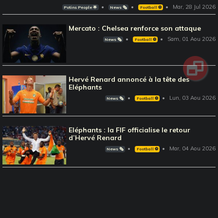
Mar, 28 Jul 2026
Potins People 🌟
News 🗞️
Football ⚽️
Mercato : Chelsea renforce son attaque
Sam, 01 Aou 2026
News 🗞️
Football ⚽️
Hervé Renard annoncé à la tête des
Eléphants
Lun, 03 Aou 2026
News 🗞️
Football ⚽️
Eléphants : la FIF officialise le retour
d’Hervé Renard
Mar, 04 Aou 2026
News 🗞️
Football ⚽️