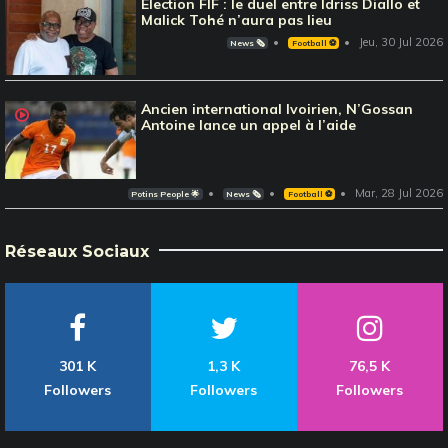
Election FIF : le duel entre Idriss Diallo et
Malick Tohé n’aura pas lieu
Jeu, 30 Jul 2026
News 🗞️
Football ⚽️
Ancien international Ivoirien, N’Gossan
Antoine lance un appel à l’aide
Mar, 28 Jul 2026
Potins People 🌟
News 🗞️
Football ⚽️
Réseaux Sociaux
301 K
1,3 K
76,5 K
Followers
Followers
Followers