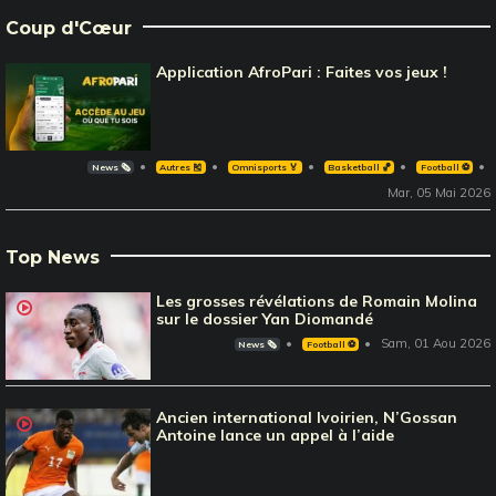
Coup d'Cœur
Application AfroPari : Faites vos jeux !
News 🗞️
Autres 🎽
Omnisports 🏅
Basketball 🏀
Football ⚽️
Mar, 05 Mai 2026
Top News
Les grosses révélations de Romain Molina
sur le dossier Yan Diomandé
Sam, 01 Aou 2026
News 🗞️
Football ⚽️
Ancien international Ivoirien, N’Gossan
Antoine lance un appel à l’aide