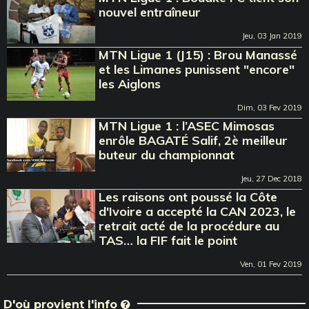
nouvel entraîneur
Jeu, 03 Jan 2019
MTN Ligue 1 (J15) : Brou Manassé
et les Limanes punissent "encore"
les Aiglons
Dim, 03 Fev 2019
MTN Ligue 1 : l’ASEC Mimosas
enrôle BAGATÉ Salif, 2è meilleur
buteur du championnat
Jeu, 27 Dec 2018
Les raisons ont poussé la Côte
d'Ivoire a accepté la CAN 2023, le
retrait acté de la procédure au
TAS… la FIF fait le point
Ven, 01 Fev 2019
D'où provient l'info