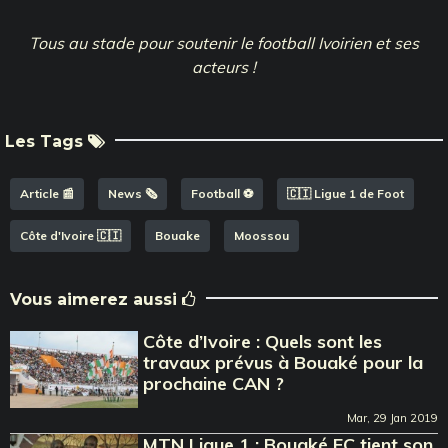
Tous au stade pour soutenir le football Ivoirien et ses
acteurs !
Les Tags
Article 📰
News 🗞️
Football ⚽️
🇨🇮 Ligue 1 de Foot
Côte d'Ivoire 🇨🇮
Bouake
Moossou
Vous aimerez aussi
Côte d’Ivoire : Quels sont les
travaux prévus à Bouaké pour la
prochaine CAN ?
Mar, 29 Jan 2019
MTN Ligue 1 : Bouaké FC tient son