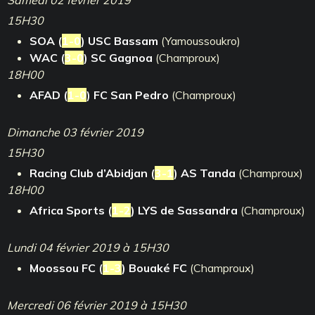
15H30
SOA (
1-0
) USC Bassam
(Yamoussoukro)
WAC (
3-0
) SC Gagnoa
(Champroux)
18H00
AFAD (
1-0
) FC San Pedro
(Champroux)
Dimanche 03 février 2019
15H30
Racing Club d’Abidjan (
3-1
) AS Tanda
(Champroux)
18H00
Africa Sports (
1-2
) LYS de Sassandra
(Champroux)
Lundi 04 février 2019 à 15H30
Moossou FC (
1-3
) Bouaké FC
(Champroux)
Mercredi 06 février 2019 à 15H30