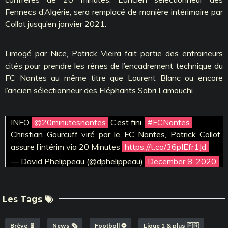
Fennecs d’Algérie, sera remplacé de manière intérimaire par
Collot jusqu’en janvier 2021.
Limogé par Nice, Patrick Vieira fait partie des entraineurs
cités pour prendre les rênes de l’encadrement technique du
FC Nantes au même titre que Laurent Blanc ou encore
l’ancien sélectionneur des Eléphants Sabri Lamouchi.
INFO
@20minutesnantes
C’est fini.
#FCNantes
Christian Gourcuff viré par le FC Nantes, Patrick Collot
assure l’intérim via 20 Minutes
https://t.co/36pIEfr1Jd
— David Phelippeau (@dphelippeau)
December 8, 2020
Les Tags
Brève 📄
News 🗞️
Football ⚽️
Ligue 1 & plus 🇫🇷