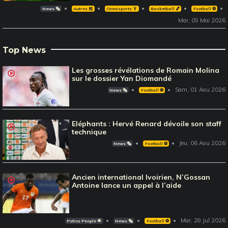
News 🗞️
Autres 🎽
Omnisports 🏅
Basketball 🏀
Football ⚽️
Mar, 05 Mai 2026
Top News
Les grosses révélations de Romain Molina
sur le dossier Yan Diomandé
Sam, 01 Aou 2026
News 🗞️
Football ⚽️
Eléphants : Hervé Renard dévoile son staff
technique
Jeu, 06 Aou 2026
News 🗞️
Football ⚽️
Ancien international Ivoirien, N’Gossan
Antoine lance un appel à l’aide
Mar, 28 Jul 2026
Potins People 🌟
News 🗞️
Football ⚽️