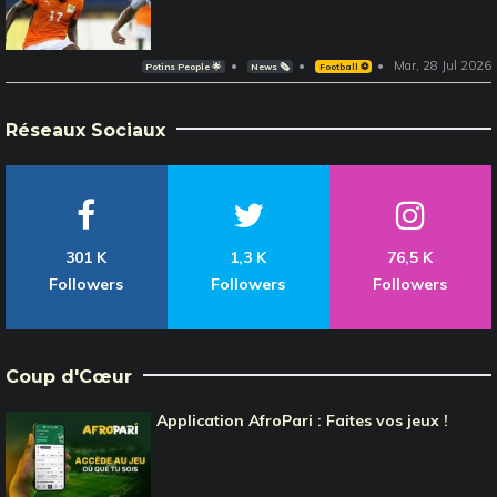
Mar, 28 Jul 2026
Potins People 🌟
News 🗞️
Football ⚽️
Réseaux Sociaux
301 K
1,3 K
76,5 K
Followers
Followers
Followers
Coup d'Cœur
Application AfroPari : Faites vos jeux !