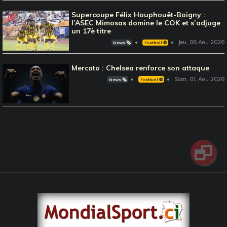
Supercoupe Félix Houphouët-Boigny :
l’ASEC Mimosas domine le COK et s’adjuge
un 17è titre
Jeu, 06 Aou 2026
News 🗞️
Football ⚽️
Mercato : Chelsea renforce son attaque
Sam, 01 Aou 2026
News 🗞️
Football ⚽️