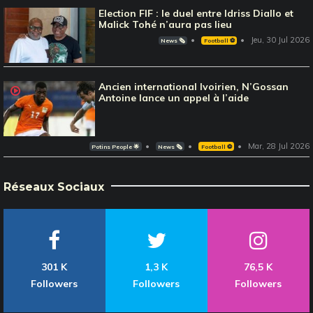
Election FIF : le duel entre Idriss Diallo et
Malick Tohé n’aura pas lieu
Jeu, 30 Jul 2026
News 🗞️
Football ⚽️
Ancien international Ivoirien, N’Gossan
Antoine lance un appel à l’aide
Mar, 28 Jul 2026
Potins People 🌟
News 🗞️
Football ⚽️
Réseaux Sociaux
301 K
1,3 K
76,5 K
Followers
Followers
Followers