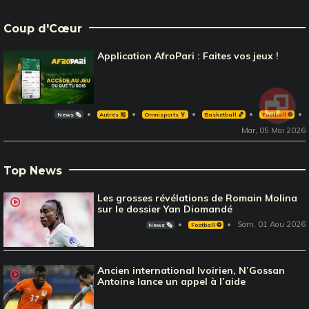
Coup d'Cœur
Application AfroPari : Faites vos jeux !
News 🗞️
Autres 🎽
Omnisports 🏅
Basketball 🏀
Football ⚽️
Mar, 05 Mai 2026
Top News
Les grosses révélations de Romain Molina
sur le dossier Yan Diomandé
Sam, 01 Aou 2026
News 🗞️
Football ⚽️
Ancien international Ivoirien, N’Gossan
Antoine lance un appel à l’aide