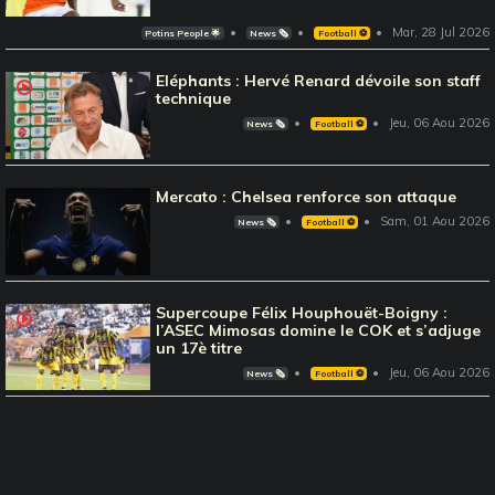
Mar, 28 Jul 2026
Potins People 🌟
News 🗞️
Football ⚽️
Eléphants : Hervé Renard dévoile son staff
technique
Jeu, 06 Aou 2026
News 🗞️
Football ⚽️
Mercato : Chelsea renforce son attaque
Sam, 01 Aou 2026
News 🗞️
Football ⚽️
Supercoupe Félix Houphouët-Boigny :
l’ASEC Mimosas domine le COK et s’adjuge
un 17è titre
Jeu, 06 Aou 2026
News 🗞️
Football ⚽️