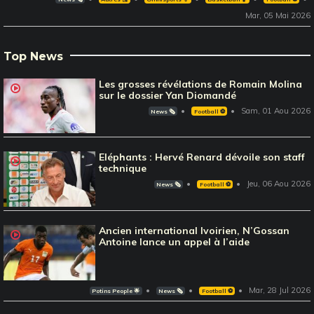
Mar, 05 Mai 2026
Top News
Les grosses révélations de Romain Molina
sur le dossier Yan Diomandé
Sam, 01 Aou 2026
News 🗞️
Football ⚽️
Eléphants : Hervé Renard dévoile son staff
technique
Jeu, 06 Aou 2026
News 🗞️
Football ⚽️
Ancien international Ivoirien, N’Gossan
Antoine lance un appel à l’aide
Mar, 28 Jul 2026
Potins People 🌟
News 🗞️
Football ⚽️