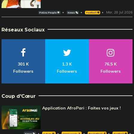
Mar, 28 Jul 2026
Potins People 🌟
News 🗞️
Football ⚽️
Réseaux Sociaux
301 K
1,3 K
76,5 K
Followers
Followers
Followers
Coup d'Cœur
Application AfroPari : Faites vos jeux !
News 🗞️
Autres 🎽
Omnisports 🏅
Basketball 🏀
Football ⚽️