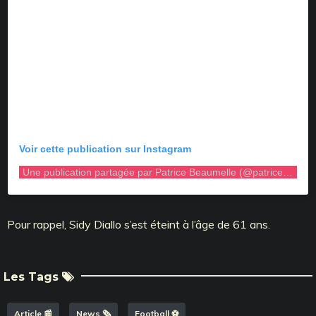
Voir cette publication sur Instagram
Une publication partagée par Patrice Beaumelle (@patricebeaumelle)
Pour rappel, Sidy Diallo s’est éteint à l’âge de 61 ans.
Les Tags
Article 📰
News 🗞️
Football ⚽️