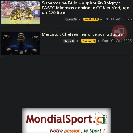
Supercoupe Félix Houphouët-Boigny :
l’ASEC Mimosas domine le COK et s’adjuge
un 17è titre
Jeu, 06 Aou 2026
News 🗞️
Football ⚽️
Mercato : Chelsea renforce son attaque
Sam, 01 Aou 2026
News 🗞️
Football ⚽️