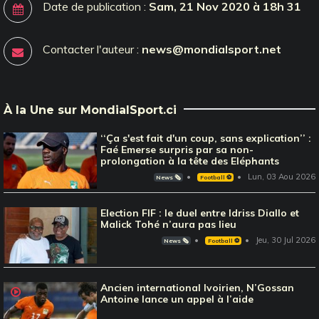
Date de publication :
Sam, 21 Nov 2020 à 18h 31
Contacter l'auteur :
news@mondialsport.net
À la Une sur MondialSport.ci
‘‘Ça s'est fait d'un coup, sans explication’’ :
Faé Emerse surpris par sa non-
prolongation à la tête des Eléphants
Lun, 03 Aou 2026
News 🗞️
Football ⚽️
Election FIF : le duel entre Idriss Diallo et
Malick Tohé n’aura pas lieu
Jeu, 30 Jul 2026
News 🗞️
Football ⚽️
Ancien international Ivoirien, N’Gossan
Antoine lance un appel à l’aide