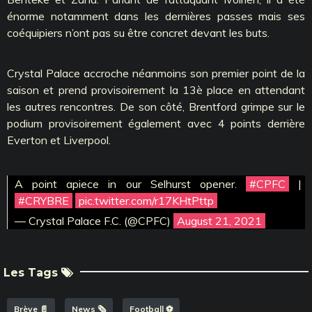
énorme notamment dans les dernières passes mais ses
coéquipiers n’ont pas su être concret devant les buts.
Crystal Palace accroche néanmoins son premier point de la
saison et prend provisoirement la 13è place en attendant
les autres rencontres. De son côté, Brentford grimpe sur le
podium provisoirement également avec 4 points derrière
Everton et Liverpool.
A point apiece in our Selhurst opener.
#CPFC
|
#CRYBRE
pic.twitter.com/r17KHtPttp
— Crystal Palace F.C. (@CPFC)
August 21, 2021
Les Tags
Brève 📄
News 🗞️
Football ⚽️