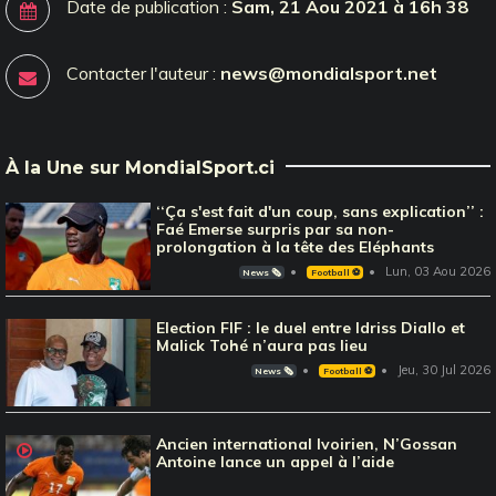
Date de publication :
Sam, 21 Aou 2021 à 16h 38
Contacter l'auteur :
news@mondialsport.net
À la Une sur MondialSport.ci
‘‘Ça s'est fait d'un coup, sans explication’’ :
Faé Emerse surpris par sa non-
prolongation à la tête des Eléphants
Lun, 03 Aou 2026
News 🗞️
Football ⚽️
Election FIF : le duel entre Idriss Diallo et
Malick Tohé n’aura pas lieu
Jeu, 30 Jul 2026
News 🗞️
Football ⚽️
Ancien international Ivoirien, N’Gossan
Antoine lance un appel à l’aide