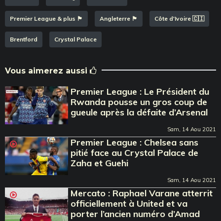
Premier League & plus 🏴󠁧󠁢󠁥󠁮󠁧󠁿
Angleterre 🏴󠁧󠁢󠁥󠁮󠁧󠁿
Côte d'Ivoire 🇨🇮
Brentford
Crystal Palace
Vous aimerez aussi
Premier League : Le Président du
Rwanda pousse un gros coup de
gueule après la défaite d’Arsenal
Sam, 14 Aou 2021
Premier League : Chelsea sans
pitié face au Crystal Palace de
Zaha et Guehi
Sam, 14 Aou 2021
Mercato : Raphael Varane atterrit
officiellement à United et va
porter l’ancien numéro d’Amad