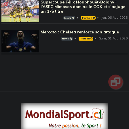
Supercoupe Félix Houphouët-Boigny :
l’ASEC Mimosas domine le COK et s’adjuge
un 17è titre
Jeu, 06 Aou 2026
News 🗞️
Football ⚽️
Mercato : Chelsea renforce son attaque
Sam, 01 Aou 2026
News 🗞️
Football ⚽️