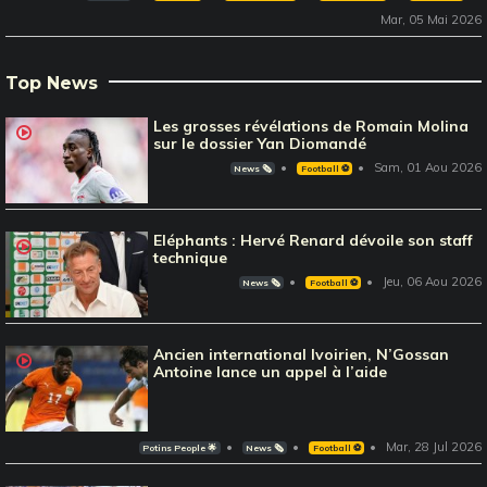
Mar, 05 Mai 2026
Top News
Les grosses révélations de Romain Molina
sur le dossier Yan Diomandé
Sam, 01 Aou 2026
News 🗞️
Football ⚽️
Eléphants : Hervé Renard dévoile son staff
technique
Jeu, 06 Aou 2026
News 🗞️
Football ⚽️
Ancien international Ivoirien, N’Gossan
Antoine lance un appel à l’aide
Mar, 28 Jul 2026
Potins People 🌟
News 🗞️
Football ⚽️