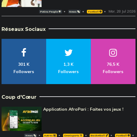
Mar, 28 Jul 2026
Potins People 🌟
News 🗞️
Football ⚽️
Réseaux Sociaux
301 K
1,3 K
76,5 K
Followers
Followers
Followers
Coup d'Cœur
Application AfroPari : Faites vos jeux !
News 🗞️
Autres 🎽
Omnisports 🏅
Basketball 🏀
Football ⚽️