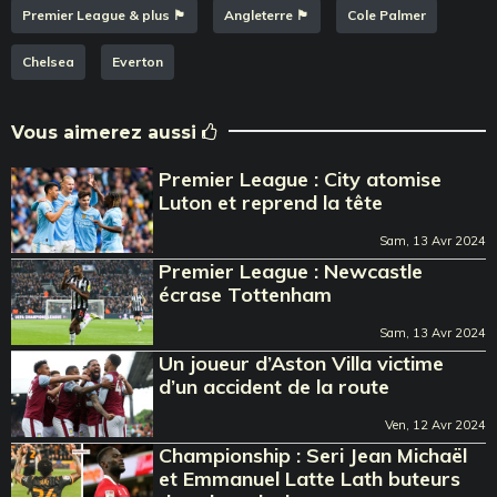
Premier League & plus 🏴󠁧󠁢󠁥󠁮󠁧󠁿
Angleterre 🏴󠁧󠁢󠁥󠁮󠁧󠁿
Cole Palmer
Chelsea
Everton
Vous aimerez aussi
Premier League : City atomise
Luton et reprend la tête
Sam, 13 Avr 2024
Premier League : Newcastle
écrase Tottenham
Sam, 13 Avr 2024
Un joueur d’Aston Villa victime
d’un accident de la route
Ven, 12 Avr 2024
Championship : Seri Jean Michaël
et Emmanuel Latte Lath buteurs