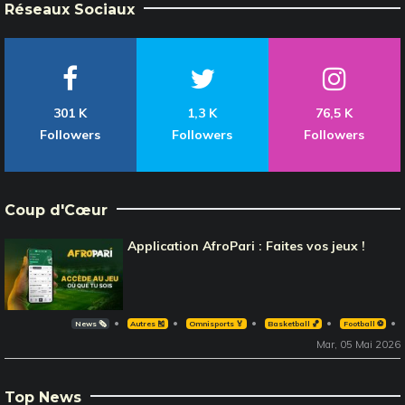
Réseaux Sociaux
301 K
1,3 K
76,5 K
Followers
Followers
Followers
Coup d'Cœur
Application AfroPari : Faites vos jeux !
News 🗞️
Autres 🎽
Omnisports 🏅
Basketball 🏀
Football ⚽️
Mar, 05 Mai 2026
Top News