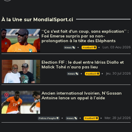
À la Une sur MondialSport.ci
‘‘Ça s'est fait d'un coup, sans explication’’ :
Faé Emerse surpris par sa non-
prolongation à la tête des Eléphants
Lun, 03 Aou 2026
News 🗞️
Football ⚽️
Election FIF : le duel entre Idriss Diallo et
Malick Tohé n’aura pas lieu
Jeu, 30 Jul 2026
News 🗞️
Football ⚽️
Ancien international Ivoirien, N’Gossan
Antoine lance un appel à l’aide
Mar, 28 Jul 2026
Potins People 🌟
News 🗞️
Football ⚽️