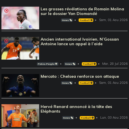
Les grosses révélations de Romain Molina
sur le dossier Yan Diomandé
Sam, 01 Aou 2026
News 🗞️
Football ⚽️
Ancien international Ivoirien, N’Gossan
Antoine lance un appel à l’aide
Mar, 28 Jul 2026
Potins People 🌟
News 🗞️
Football ⚽️
Mercato : Chelsea renforce son attaque
Sam, 01 Aou 2026
News 🗞️
Football ⚽️
Hervé Renard annoncé à la tête des
Eléphants
Lun, 03 Aou 2026
News 🗞️
Football ⚽️