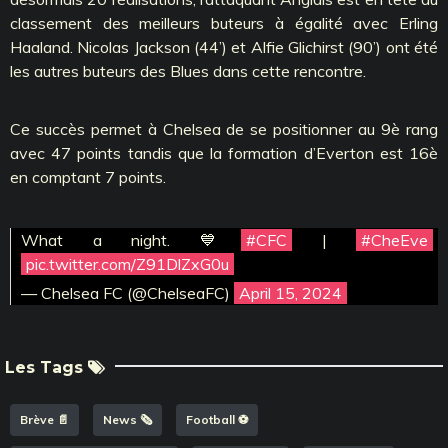
classement des meilleurs buteurs à égalité avec Erling
Haaland. Nicolas Jackson (44’) et Alfie Glichirst (90’) ont été
les autres buteurs des Blues dans cette rencontre.
Ce succès permet à Chelsea de se positionner au 9è rang
avec 47 points tandis que la formation d’Everton est 16è
en comptant 7 points.
What a night. 💙
#CFC
|
#CheEve
pic.twitter.com/Z91DlZxG0u
— Chelsea FC (@ChelseaFC)
April 15, 2024
Les Tags
Brève 📄
News 🗞️
Football ⚽️