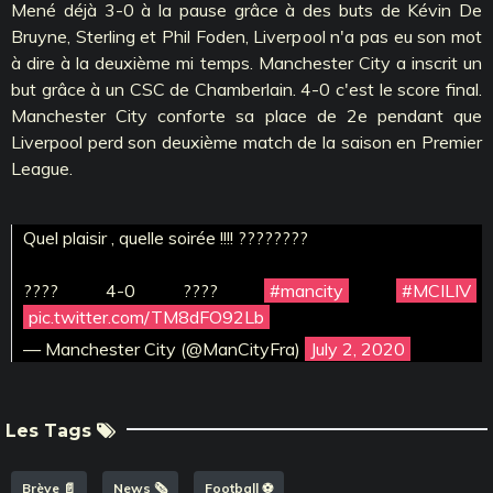
Mené déjà 3-0 à la pause grâce à des buts de Kévin De
Bruyne, Sterling et Phil Foden, Liverpool n'a pas eu son mot
à dire à la deuxième mi temps. Manchester City a inscrit un
but grâce à un CSC de Chamberlain. 4-0 c'est le score final.
Manchester City conforte sa place de 2e pendant que
Liverpool perd son deuxième match de la saison en Premier
League.
Quel plaisir , quelle soirée !!!! ????????
???? 4-0 ????
#mancity
#MCILIV
pic.twitter.com/TM8dFO92Lb
— Manchester City (@ManCityFra)
July 2, 2020
Les Tags
Brève 📄
News 🗞️
Football ⚽️