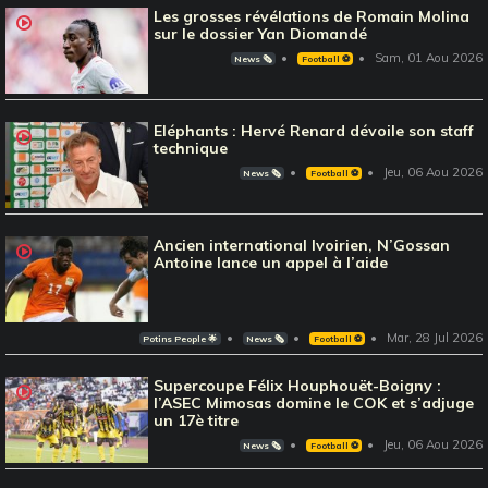
Les grosses révélations de Romain Molina
sur le dossier Yan Diomandé
Sam, 01 Aou 2026
News 🗞️
Football ⚽️
Eléphants : Hervé Renard dévoile son staff
technique
Jeu, 06 Aou 2026
News 🗞️
Football ⚽️
Ancien international Ivoirien, N’Gossan
Antoine lance un appel à l’aide
Mar, 28 Jul 2026
Potins People 🌟
News 🗞️
Football ⚽️
Supercoupe Félix Houphouët-Boigny :
l’ASEC Mimosas domine le COK et s’adjuge
un 17è titre
Jeu, 06 Aou 2026
News 🗞️
Football ⚽️