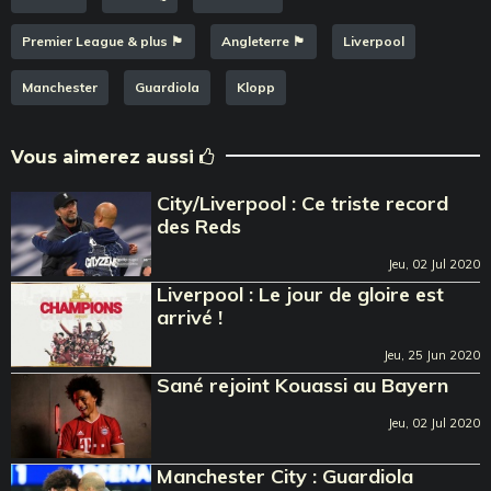
Premier League & plus 🏴󠁧󠁢󠁥󠁮󠁧󠁿
Angleterre 🏴󠁧󠁢󠁥󠁮󠁧󠁿
Liverpool
Manchester
Guardiola
Klopp
Vous aimerez aussi
City/Liverpool : Ce triste record
des Reds
Jeu, 02 Jul 2020
Liverpool : Le jour de gloire est
arrivé !
Jeu, 25 Jun 2020
Sané rejoint Kouassi au Bayern
Jeu, 02 Jul 2020
Manchester City : Guardiola