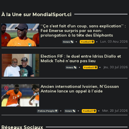
À la Une sur MondialSport.ci
‘‘Ça s'est fait d'un coup, sans explication’’ :
Faé Emerse surpris par sa non-
prolongation à la tête des Eléphants
Lun, 03 Aou 2026
News 🗞️
Football ⚽️
Election FIF : le duel entre Idriss Diallo et
Malick Tohé n’aura pas lieu
Jeu, 30 Jul 2026
News 🗞️
Football ⚽️
Ancien international Ivoirien, N’Gossan
Antoine lance un appel à l’aide
Mar, 28 Jul 2026
Potins People 🌟
News 🗞️
Football ⚽️
Réseaux Sociaux