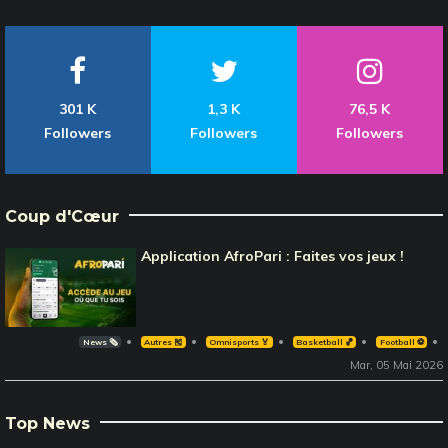
301 K
1,3 K
76,5 K
Followers
Followers
Followers
Coup d'Cœur
Application AfroPari : Faites vos jeux !
News 🗞️
Autres 🎽
Omnisports 🏅
Basketball 🏀
Football ⚽️
Mar, 05 Mai 2026
Top News