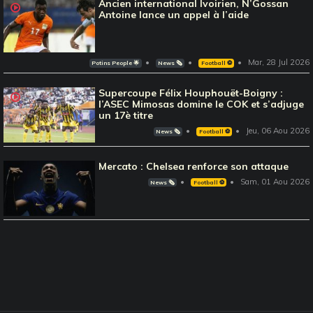
Ancien international Ivoirien, N’Gossan
Antoine lance un appel à l’aide
Mar, 28 Jul 2026
Potins People 🌟
News 🗞️
Football ⚽️
Supercoupe Félix Houphouët-Boigny :
l’ASEC Mimosas domine le COK et s’adjuge
un 17è titre
Jeu, 06 Aou 2026
News 🗞️
Football ⚽️
Mercato : Chelsea renforce son attaque
Sam, 01 Aou 2026
News 🗞️
Football ⚽️