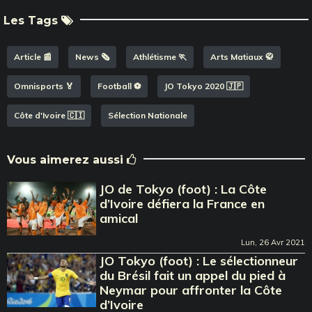
Les Tags
Article 📰
News 🗞️
Athlétisme 🏃
Arts Matiaux 🥋
Omnisports 🏅
Football ⚽️
JO Tokyo 2020 🇯🇵
Côte d'Ivoire 🇨🇮
Sélection Nationale
Vous aimerez aussi
JO de Tokyo (foot) : La Côte
d’Ivoire défiera la France en
amical
Lun, 26 Avr 2021
JO Tokyo (foot) : Le sélectionneur
du Brésil fait un appel du pied à
Neymar pour affronter la Côte
d’Ivoire