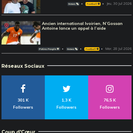
Jeu, 30 Jul 2026
News 🗞️
Football ⚽️
Ancien international Ivoirien, N’Gossan
Antoine lance un appel à l’aide
Mar, 28 Jul 2026
Potins People 🌟
News 🗞️
Football ⚽️
Réseaux Sociaux
301 K
1,3 K
76,5 K
Followers
Followers
Followers
Coup d'Cœur