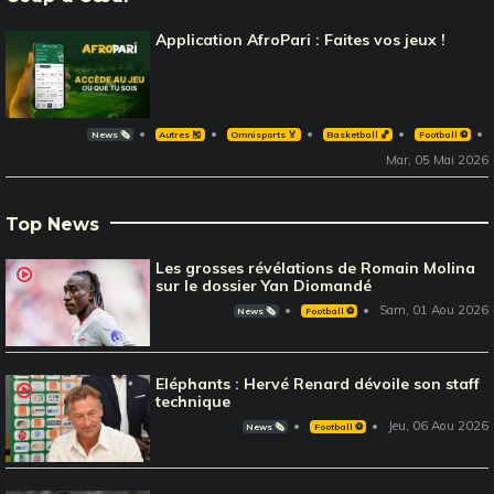
Application AfroPari : Faites vos jeux !
News 🗞️
Autres 🎽
Omnisports 🏅
Basketball 🏀
Football ⚽️
Mar, 05 Mai 2026
Top News
Les grosses révélations de Romain Molina
sur le dossier Yan Diomandé
Sam, 01 Aou 2026
News 🗞️
Football ⚽️
Eléphants : Hervé Renard dévoile son staff
technique
Jeu, 06 Aou 2026
News 🗞️
Football ⚽️