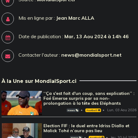
Mis en ligne par :
Jean Marc ALLA
Date de publication :
Mar, 13 Aou 2024 à 14h 46
Contacter l'auteur :
news@mondialsport.net
À la Une sur MondialSport.ci
‘‘Ça s'est fait d'un coup, sans explication’’ :
Faé Emerse surpris par sa non-
prolongation à la tête des Eléphants
Lun, 03 Aou 2026
News 🗞️
Football ⚽️
Election FIF : le duel entre Idriss Diallo et
Malick Tohé n’aura pas lieu
Jeu, 30 Jul 2026
News 🗞️
Football ⚽️