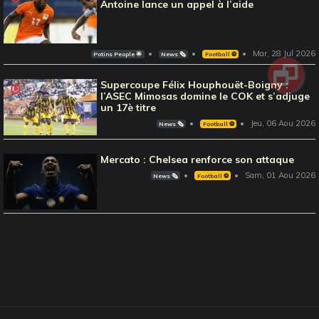
Antoine lance un appel à l’aide
Mar, 28 Jul 2026
Potins People 🌟
News 🗞️
Football ⚽️
Supercoupe Félix Houphouët-Boigny :
l’ASEC Mimosas domine le COK et s’adjuge
un 17è titre
Jeu, 06 Aou 2026
News 🗞️
Football ⚽️
Mercato : Chelsea renforce son attaque
Sam, 01 Aou 2026
News 🗞️
Football ⚽️