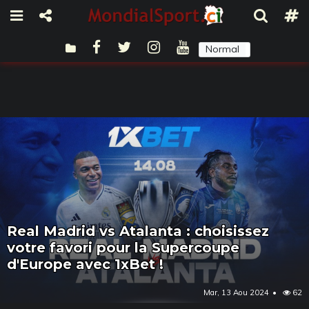
Normal
Sombre
Real Madrid vs Atalanta : choisissez
votre favori pour la Supercoupe
d'Europe avec 1xBet !
Mar, 13 Aou 2024
62