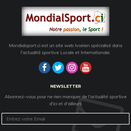
Mondialsport.ci est un site web Ivoirien spécialisé dans
l'actualité sportive Locale et Internationale.
NEWSLETTER
Abonnez-vous pour ne rien manquer de l'actualité sportive
d'ici et d'ailleurs