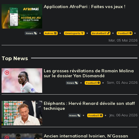
Application AfroPari : Faites vos jeux !
News 🗞️
Autres 🎽
Omnisports 🏅
Basketball 🏀
Football ⚽️
Mar, 05 Mai 2026
Top News
Les grosses révélations de Romain Molina
sur le dossier Yan Diomandé
Sam, 01 Aou 2026
News 🗞️
Football ⚽️
Eléphants : Hervé Renard dévoile son staff
technique
Jeu, 06 Aou 2026
News 🗞️
Football ⚽️
Ancien international Ivoirien, N’Gossan