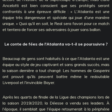
Ancelotti est bien conscient que ses protégés seront
confrontés à une épreuve difficile : « L'Atalanta est une
équipe très dangereuse et spéciale qui joue d'une manière
unique. » Quoi qu'il en soit, le Real sera favori pour ce match
et tentera de forcer ses adversaires à jouer sans ballon.
Le conte de fées de l'Atalanta va-t-il se poursuivre ?
Beaucoup de gens sont habitués à ce que l'Atalanta est une
équipe au style de jeu captivant et sans grands succès, mais
la saison dernière a tout changé. Les hommes de Gasperini
ont prouvé qu'ils peuvent battre même le redoutable
Liverpool et l'invincible Bayer.
Après les quarts de finale de la Ligue des champions lors de
la saison 2019/2020, la Déesse a vendu ses leaders. À
l'époque, il semblait que l'équipe retournerait à la périphérie