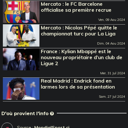
Mercato : le FC Barcelone
officialise sa première recrue
Ven, 09 Aou 2024
Mercato : Nicolas Pépé quitte le
championnat turc pour La Liga
Dim, 04 Aou 2024
France : Kylian Mbappé est le
nouveau propriétaire d’un club de
Ligue 2
Mer, 31 Jul 2024
Real Madrid : Endrick fond en
larmes lors de sa présentation
Sam, 27 Jul 2024
D'où provient l'info
Source :
MondialSport.ci