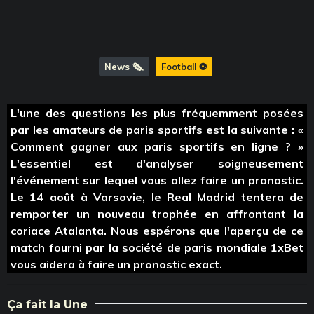
News 🗞️
Football ⚽️
L'une des questions les plus fréquemment posées
par les amateurs de paris sportifs est la suivante : «
Comment gagner aux paris sportifs en ligne ? »
L'essentiel est d'analyser soigneusement
l'événement sur lequel vous allez faire un pronostic.
Le 14 août à Varsovie, le Real Madrid tentera de
remporter un nouveau trophée en affrontant la
coriace Atalanta. Nous espérons que l'aperçu de ce
match fourni par la société de paris mondiale 1xBet
vous aidera à faire un pronostic exact.
Ça fait la Une