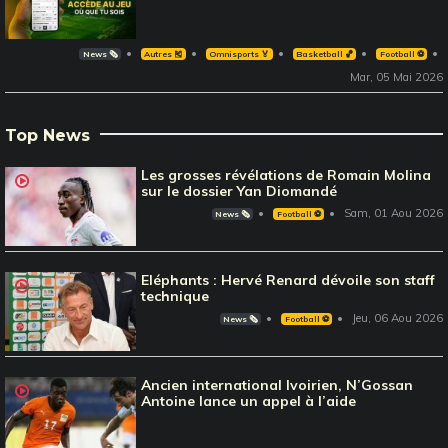
News 🗞️
Autres 🎽
Omnisports 🏅
Basketball 🏀
Football ⚽️
Mar, 05 Mai 2026
Top News
Les grosses révélations de Romain Molina
sur le dossier Yan Diomandé
Sam, 01 Aou 2026
News 🗞️
Football ⚽️
Eléphants : Hervé Renard dévoile son staff
technique
Jeu, 06 Aou 2026
News 🗞️
Football ⚽️
Ancien international Ivoirien, N’Gossan
Antoine lance un appel à l’aide