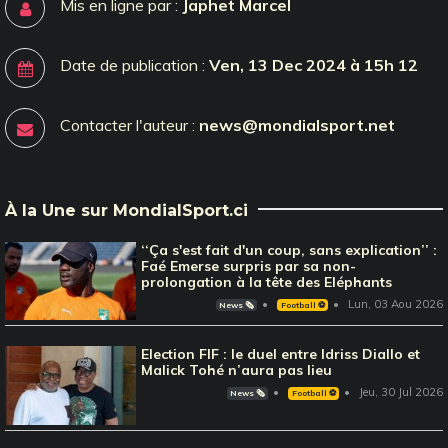
Mis en ligne par :
Japhet Marcel
Date de publication :
Ven, 13 Dec 2024 à 15h 12
Contacter l'auteur :
news@mondialsport.net
À la Une sur MondialSport.ci
‘‘Ça s'est fait d'un coup, sans explication’’ :
Faé Emerse surpris par sa non-
prolongation à la tête des Eléphants
Lun, 03 Aou 2026
News 🗞️
Football ⚽️
Election FIF : le duel entre Idriss Diallo et
Malick Tohé n’aura pas lieu
Jeu, 30 Jul 2026
News 🗞️
Football ⚽️