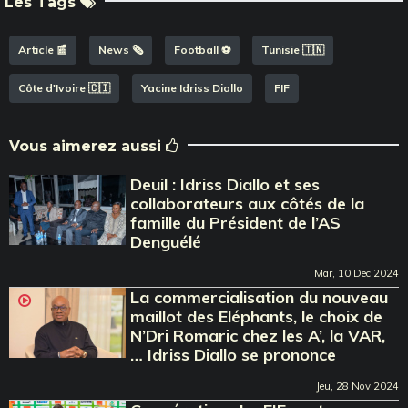
Les Tags
Article 📰
News 🗞️
Football ⚽️
Tunisie 🇹🇳
Côte d'Ivoire 🇨🇮
Yacine Idriss Diallo
FIF
Vous aimerez aussi
Deuil : Idriss Diallo et ses
collaborateurs aux côtés de la
famille du Président de l’AS
Denguélé
Mar, 10 Dec 2024
La commercialisation du nouveau
maillot des Eléphants, le choix de
N’Dri Romaric chez les A’, la VAR,
… Idriss Diallo se prononce
Jeu, 28 Nov 2024