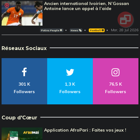
Ancien international Ivoirien, N’Gossan
Antoine lance un appel à l’aide
Mar, 28 Jul 2026
Potins People 🌟
News 🗞️
Football ⚽️
Réseaux Sociaux
301 K
1,3 K
76,5 K
Followers
Followers
Followers
Coup d'Cœur
Application AfroPari : Faites vos jeux !