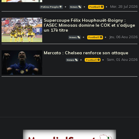
Mar, 28 Jul 2026
Potins People 🌟
News 🗞️
Football ⚽️
Supercoupe Félix Houphouët-Boigny :
l’ASEC Mimosas domine le COK et s’adjuge
un 17è titre
Jeu, 06 Aou 2026
News 🗞️
Football ⚽️
Mercato : Chelsea renforce son attaque
Sam, 01 Aou 2026
News 🗞️
Football ⚽️