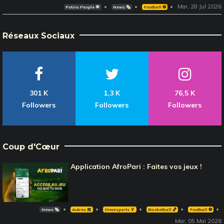
Mar, 28 Jul 2026
Potins People 🌟
News 🗞️
Football ⚽️
Réseaux Sociaux
301 K
1,3 K
76,5 K
Followers
Followers
Followers
Coup d'Cœur
Application AfroPari : Faites vos jeux !
News 🗞️
Autres 🎽
Omnisports 🏅
Basketball 🏀
Football ⚽️
Mar, 05 Mai 2026