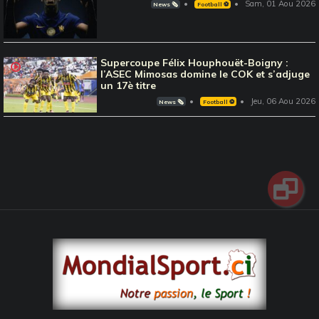
Sam, 01 Aou 2026
News 🗞️
Football ⚽️
Supercoupe Félix Houphouët-Boigny :
l’ASEC Mimosas domine le COK et s’adjuge
un 17è titre
Jeu, 06 Aou 2026
News 🗞️
Football ⚽️