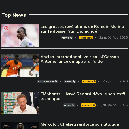
Top News
Les grosses révélations de Romain Molina
sur le dossier Yan Diomandé
Sam, 01 Aou 2026
News 🗞️
Football ⚽️
Ancien international Ivoirien, N’Gossan
Antoine lance un appel à l’aide
Mar, 28 Jul 2026
Potins People 🌟
News 🗞️
Football ⚽️
Eléphants : Hervé Renard dévoile son staff
technique
Jeu, 06 Aou 2026
News 🗞️
Football ⚽️
Mercato : Chelsea renforce son attaque