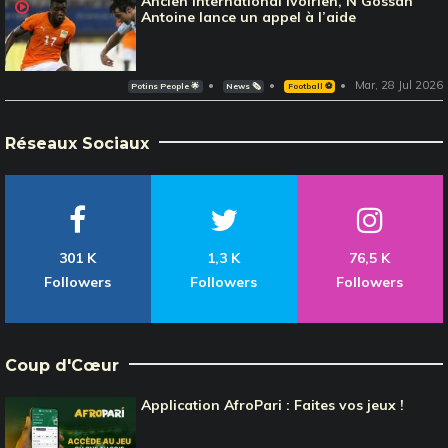
Ancien international Ivoirien, N’Gossan
Antoine lance un appel à l’aide
Mar, 28 Jul 2026
Potins People 🌟
News 🗞️
Football ⚽️
Réseaux Sociaux
301 K
1,3 K
76,5 K
Followers
Followers
Followers
Coup d'Cœur
Application AfroPari : Faites vos jeux !