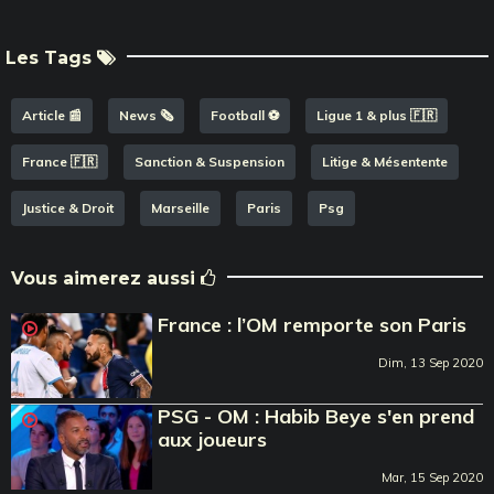
Les Tags
Article 📰
News 🗞️
Football ⚽️
Ligue 1 & plus 🇫🇷
France 🇫🇷
Sanction & Suspension
Litige & Mésentente
Justice & Droit
Marseille
Paris
Psg
Vous aimerez aussi
France : l’OM remporte son Paris
Dim, 13 Sep 2020
PSG - OM : Habib Beye s'en prend
aux joueurs
Mar, 15 Sep 2020