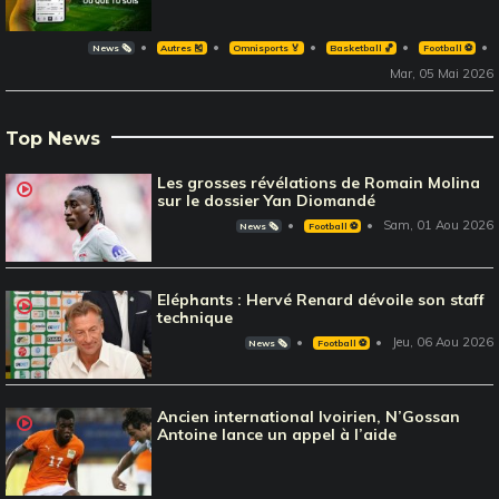
News 🗞️
Autres 🎽
Omnisports 🏅
Basketball 🏀
Football ⚽️
Mar, 05 Mai 2026
Top News
Les grosses révélations de Romain Molina
sur le dossier Yan Diomandé
Sam, 01 Aou 2026
News 🗞️
Football ⚽️
Eléphants : Hervé Renard dévoile son staff
technique
Jeu, 06 Aou 2026
News 🗞️
Football ⚽️
Ancien international Ivoirien, N’Gossan
Antoine lance un appel à l’aide