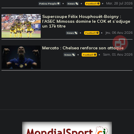
Mar, 28 Jul 2026
Potins People 🌟
News 🗞️
Football ⚽️
Supercoupe Félix Houphouët-Boigny :
l’ASEC Mimosas domine le COK et s’adjuge
un 17è titre
Jeu, 06 Aou 2026
News 🗞️
Football ⚽️
Mercato : Chelsea renforce son attaque
Sam, 01 Aou 2026
News 🗞️
Football ⚽️