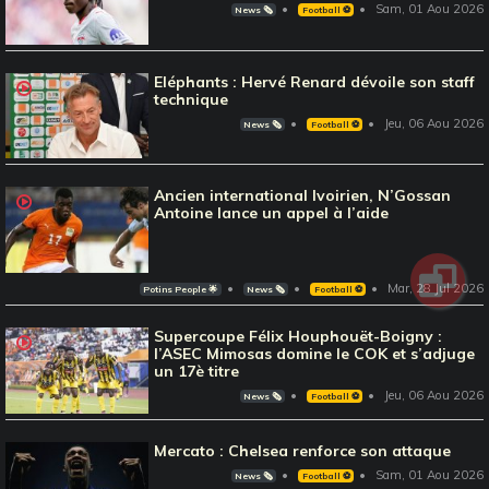
Sam, 01 Aou 2026
News 🗞️
Football ⚽️
Eléphants : Hervé Renard dévoile son staff
technique
Jeu, 06 Aou 2026
News 🗞️
Football ⚽️
Ancien international Ivoirien, N’Gossan
Antoine lance un appel à l’aide
Mar, 28 Jul 2026
Potins People 🌟
News 🗞️
Football ⚽️
Supercoupe Félix Houphouët-Boigny :
l’ASEC Mimosas domine le COK et s’adjuge
un 17è titre
Jeu, 06 Aou 2026
News 🗞️
Football ⚽️
Mercato : Chelsea renforce son attaque
Sam, 01 Aou 2026
News 🗞️
Football ⚽️