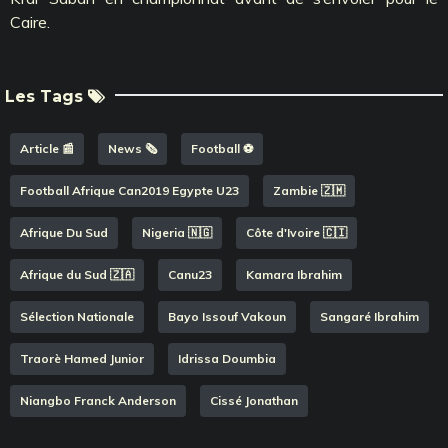
Caire.
Les Tags
Article 📰
News 🗞️
Football ⚽️
Football Afrique Can2019 Egypte U23
Zambie 🇿🇲
Afrique Du Sud
Nigeria 🇳🇬
Côte d'Ivoire 🇨🇮
Afrique du Sud 🇿🇦
Canu23
Kamara Ibrahim
Sélection Nationale
Bayo Issouf Vakoun
Sangaré Ibrahim
Traorè Hamed Junior
Idrissa Doumbia
Niangbo Franck Anderson
Cissé Jonathan