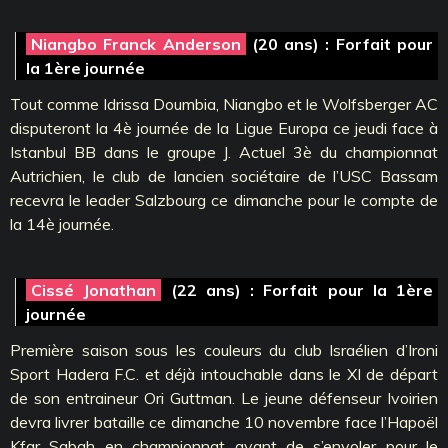
Niangbo Franck Anderson
(20 ans) : Forfait pour
la 1ère journée
Tout comme Idrissa Doumbia, Niangbo et le Wolfsberger AC
disputeront la 4è journée de la Ligue Europa ce jeudi face à
Istanbul BB dans le groupe J. Actuel 3è du championnat
Autrichien, le club de lancien sociétaire de l’USC Bassam
recevra le leader Salzbourg ce dimanche pour le compte de
la 14è journée.
Cissé Jonathan
(22 ans) : Forfait pour la 1ère
journée
Première saison sous les couleurs du club Israélien d’Ironi
Sport Hadera F.C. et déjà intouchable dans le XI de départ
de son entraineur Ori Guttman. Le jeune défenseur Ivoirien
devra livrer bataille ce dimanche 10 novembre face l’Hapoël
Kfar Sabah en championnat avant de s’envoler pour le