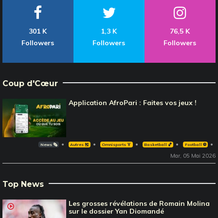
301 K
1,3 K
76,5 K
Followers
Followers
Followers
Coup d'Cœur
Application AfroPari : Faites vos jeux !
News 🗞️
Autres 🎽
Omnisports 🏅
Basketball 🏀
Football ⚽️
Mar, 05 Mai 2026
Top News
Les grosses révélations de Romain Molina
sur le dossier Yan Diomandé