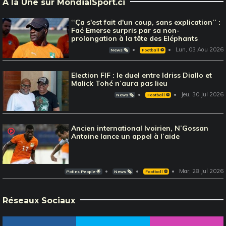
À la Une sur MondialSport.ci
‘‘Ça s'est fait d'un coup, sans explication’’ :
Faé Emerse surpris par sa non-
prolongation à la tête des Eléphants
Lun, 03 Aou 2026
News 🗞️
Football ⚽️
Election FIF : le duel entre Idriss Diallo et
Malick Tohé n’aura pas lieu
Jeu, 30 Jul 2026
News 🗞️
Football ⚽️
Ancien international Ivoirien, N’Gossan
Antoine lance un appel à l’aide
Mar, 28 Jul 2026
Potins People 🌟
News 🗞️
Football ⚽️
Réseaux Sociaux