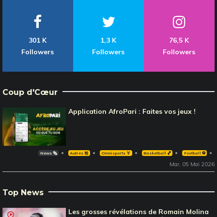
301 K
1,3 K
76,5 K
Followers
Followers
Followers
Coup d'Cœur
Application AfroPari : Faites vos jeux !
News 🗞️
Autres 🎽
Omnisports 🏅
Basketball 🏀
Football ⚽️
Mar, 05 Mai 2026
Top News
Les grosses révélations de Romain Molina