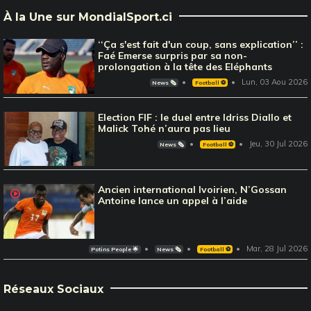
À la Une sur MondialSport.ci
‘‘Ça s'est fait d'un coup, sans explication’’ :
Faé Emerse surpris par sa non-
prolongation à la tête des Eléphants
Lun, 03 Aou 2026
News 🗞️
Football ⚽️
Election FIF : le duel entre Idriss Diallo et
Malick Tohé n’aura pas lieu
Jeu, 30 Jul 2026
News 🗞️
Football ⚽️
Ancien international Ivoirien, N’Gossan
Antoine lance un appel à l’aide
Mar, 28 Jul 2026
Potins People 🌟
News 🗞️
Football ⚽️
Réseaux Sociaux