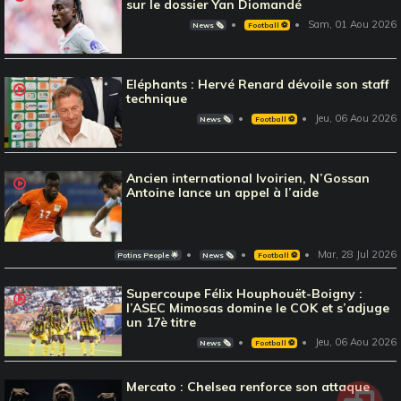
sur le dossier Yan Diomandé
Sam, 01 Aou 2026
News 🗞️
Football ⚽️
Eléphants : Hervé Renard dévoile son staff
technique
Jeu, 06 Aou 2026
News 🗞️
Football ⚽️
Ancien international Ivoirien, N’Gossan
Antoine lance un appel à l’aide
Mar, 28 Jul 2026
Potins People 🌟
News 🗞️
Football ⚽️
Supercoupe Félix Houphouët-Boigny :
l’ASEC Mimosas domine le COK et s’adjuge
un 17è titre
Jeu, 06 Aou 2026
News 🗞️
Football ⚽️
Mercato : Chelsea renforce son attaque