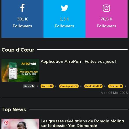
301 K
1,3 K
76,5 K
Followers
Followers
Followers
Coup d'Cœur
Application AfroPari : Faites vos jeux !
News 🗞️
Autres 🎽
Omnisports 🏅
Basketball 🏀
Football ⚽️
Mar, 05 Mai 2026
Top News
Les grosses révélations de Romain Molina
sur le dossier Yan Diomandé