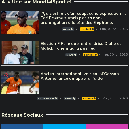
À la Une sur MondialSport.ci
‘‘Ça s'est fait d'un coup, sans explication’’ :
Faé Emerse surpris par sa non-
prolongation à la tête des Eléphants
Lun, 03 Aou 2026
News 🗞️
Football ⚽️
Election FIF : le duel entre Idriss Diallo et
Malick Tohé n’aura pas lieu
Jeu, 30 Jul 2026
News 🗞️
Football ⚽️
Ancien international Ivoirien, N’Gossan
Antoine lance un appel à l’aide
Mar, 28 Jul 2026
Potins People 🌟
News 🗞️
Football ⚽️
Réseaux Sociaux