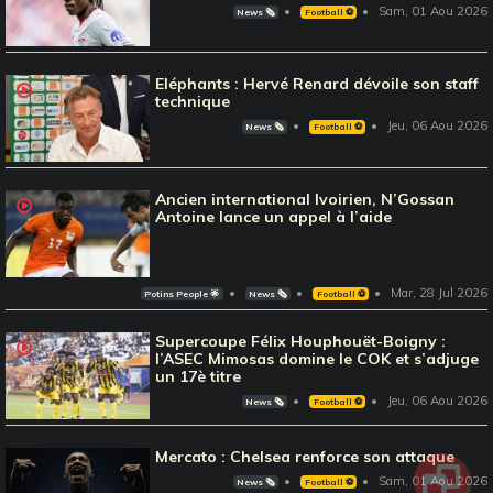
Sam, 01 Aou 2026
News 🗞️
Football ⚽️
Eléphants : Hervé Renard dévoile son staff
technique
Jeu, 06 Aou 2026
News 🗞️
Football ⚽️
Ancien international Ivoirien, N’Gossan
Antoine lance un appel à l’aide
Mar, 28 Jul 2026
Potins People 🌟
News 🗞️
Football ⚽️
Supercoupe Félix Houphouët-Boigny :
l’ASEC Mimosas domine le COK et s’adjuge
un 17è titre
Jeu, 06 Aou 2026
News 🗞️
Football ⚽️
Mercato : Chelsea renforce son attaque
Sam, 01 Aou 2026
News 🗞️
Football ⚽️