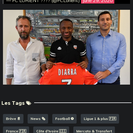
— FC LORIENT ???? (@FCLorient)
June 29, 2020
Les Tags
Brève 📄
News 🗞️
Football ⚽️
Ligue 1 & plus 🇫🇷
France 🇫🇷
Côte d'Ivoire 🇨🇮
Mercato & Transfert