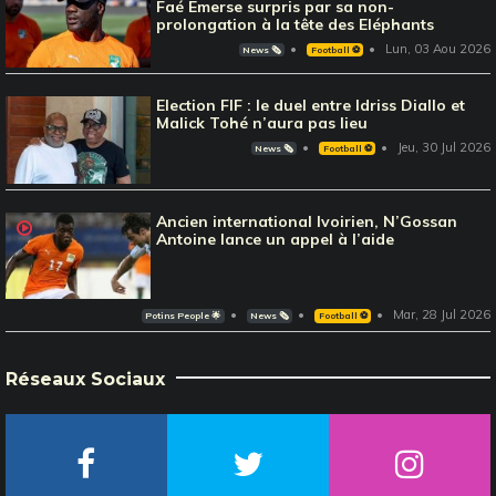
Faé Emerse surpris par sa non-
prolongation à la tête des Eléphants
Lun, 03 Aou 2026
News 🗞️
Football ⚽️
Election FIF : le duel entre Idriss Diallo et
Malick Tohé n’aura pas lieu
Jeu, 30 Jul 2026
News 🗞️
Football ⚽️
Ancien international Ivoirien, N’Gossan
Antoine lance un appel à l’aide
Mar, 28 Jul 2026
Potins People 🌟
News 🗞️
Football ⚽️
Réseaux Sociaux