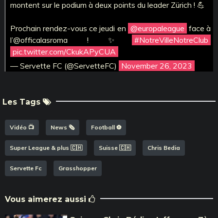
montent sur le podium à deux points du leader Zürich ! 💪
Prochain rendez-vous ce jeudi en
@europaleague
face à
l’@officalasroma ! ✨
#NotreVilleNotreClub
pic.twitter.com/CkukAPyCUA
— Servette FC (@ServetteFC)
November 26, 2023
Les Tags
Vidéo 📺
News 🗞️
Football ⚽️
Super League & plus 🇨🇭
Suisse 🇨🇭
Chris Bedia
Servette Fc
Grasshopper
Vous aimerez aussi