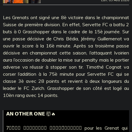
Les Grenats ont signé une 8è victoire dans le championnat
Suisse de première division. En effet, Servette FC a battu 2
buts à 0 Grasshopper dans le cadre de la 15è journée. Sur
une passe décisive de Chris Bédia, Jérémy Guillemenot va
ouvrir le score à la 16è minute. Après sa troisième passe
décisive en championnat cette saison, l’attaquant Ivoirien
aura l’occasion de doubler la mise sur penalty mais le portier
adverse va réussir à stopper son tir. Timothé Cognat va
corser l’addition à la 75è minute pour Servette FC qui se
classe 3è avec 28 points et revient à deux longueurs du
leader le FC Zurich. Grasshopper de son côté est logé au
10èn rang avec 14 points.
𝗔𝗡 𝗢𝗧𝗛𝗘𝗥 𝗢𝗡𝗘 🤯🔥
7⃣𝒆̀𝒎𝒆 𝒗𝒊𝒄𝒕𝒐𝒊𝒓𝒆 𝒄𝒐𝒏𝒔𝒆́𝒄𝒖𝒕𝒊𝒗𝒆 pour les Grenat qui