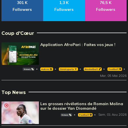
301 K
1,3 K
76,5 K
Followers
Followers
Followers
Coup d'Cœur
Application AfroPari : Faites vos jeux !
News 🗞️
Autres 🎽
Omnisports 🏅
Basketball 🏀
Football ⚽️
Mar, 05 Mai 2026
Top News
Les grosses révélations de Romain Molina
sur le dossier Yan Diomandé
Sam, 01 Aou 2026
News 🗞️
Football ⚽️