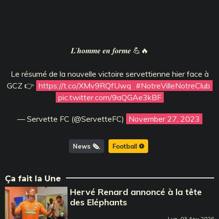
𝑳’𝒉𝒐𝒎𝒎𝒆 𝒆𝒏 𝒇𝒐𝒓𝒎𝒆 💪🔥
Le résumé de la nouvelle victoire servettienne hier face à
GCZ 👉
https://t.co/XMv9RQfUwq
#NotreVilleNotreClub
pic.twitter.com/9aQGAe3kBF
— Servette FC (@ServetteFC)
November 27, 2023
News 🗞️
Football ⚽️
Ça fait la Une
Hervé Renard annoncé à la tête
des Eléphants
Lun, 03 Aou 2026