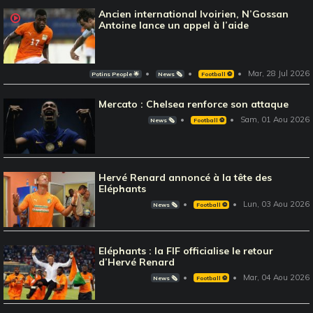
Ancien international Ivoirien, N’Gossan
Antoine lance un appel à l’aide
Mar, 28 Jul 2026
Potins People 🌟
News 🗞️
Football ⚽️
Mercato : Chelsea renforce son attaque
Sam, 01 Aou 2026
News 🗞️
Football ⚽️
Hervé Renard annoncé à la tête des
Eléphants
Lun, 03 Aou 2026
News 🗞️
Football ⚽️
Eléphants : la FIF officialise le retour
d’Hervé Renard
Mar, 04 Aou 2026
News 🗞️
Football ⚽️