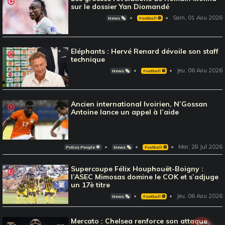
sur le dossier Yan Diomandé
Sam, 01 Aou 2026
News 🗞️
Football ⚽️
Eléphants : Hervé Renard dévoile son staff
technique
Jeu, 06 Aou 2026
News 🗞️
Football ⚽️
Ancien international Ivoirien, N’Gossan
Antoine lance un appel à l’aide
Mar, 28 Jul 2026
Potins People 🌟
News 🗞️
Football ⚽️
Supercoupe Félix Houphouët-Boigny :
l’ASEC Mimosas domine le COK et s’adjuge
un 17è titre
Jeu, 06 Aou 2026
News 🗞️
Football ⚽️
Mercato : Chelsea renforce son attaque