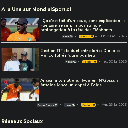
À la Une sur MondialSport.ci
‘‘Ça s'est fait d'un coup, sans explication’’ :
Faé Emerse surpris par sa non-
prolongation à la tête des Eléphants
Lun, 03 Aou 2026
News 🗞️
Football ⚽️
Election FIF : le duel entre Idriss Diallo et
Malick Tohé n’aura pas lieu
Jeu, 30 Jul 2026
News 🗞️
Football ⚽️
Ancien international Ivoirien, N’Gossan
Antoine lance un appel à l’aide
Mar, 28 Jul 2026
Potins People 🌟
News 🗞️
Football ⚽️
Réseaux Sociaux