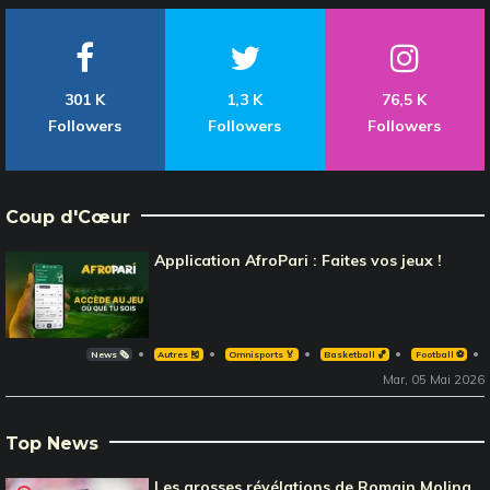
301 K
1,3 K
76,5 K
Followers
Followers
Followers
Coup d'Cœur
Application AfroPari : Faites vos jeux !
News 🗞️
Autres 🎽
Omnisports 🏅
Basketball 🏀
Football ⚽️
Mar, 05 Mai 2026
Top News
Les grosses révélations de Romain Molina