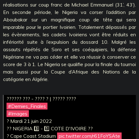
réalisations sur coup franc de Michael Emmanuel (31’, 43’).
En seconde période, le Nigeria va corser l’addition par
Aboubakar sur un magnifique coup de tête qui sera
imparable pour le portier Ivoirien. Totalement dépassés par
les évènements, les cadets Ivoiriens vont être réduits en
infériorité suite à l’expulsion du dossard 10. Malgré les
assauts répétés de Soro et ses coéquipiers, la défense
Nigériane ne va pas céder et elle va réussir à conserver ce
score de 3 à 1. Le Nigeria se qualifie pour la finale du tournoi
mais aussi pour la Coupe d’Afrique des Nations de la
catégorie en Algérie.
?????? ??? - ???? ? | ????? ????
#Demies_Finales
#Images
? Mardi 21 juin 2022
?? NIGERIA 3️⃣ - 1️⃣ COTE D'IVOIRE ??
? Cape Coast Stadium
pic.twitter.com/r61FoYSAte