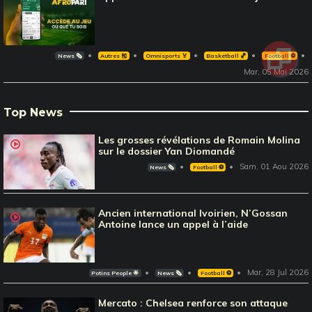
News 🗞️
Autres 🎽
Omnisports 🏅
Basketball 🏀
Football ⚽️
Mar, 05 Mai 2026
Top News
Les grosses révélations de Romain Molina
sur le dossier Yan Diomandé
Sam, 01 Aou 2026
News 🗞️
Football ⚽️
Ancien international Ivoirien, N’Gossan
Antoine lance un appel à l’aide
Mar, 28 Jul 2026
Potins People 🌟
News 🗞️
Football ⚽️
Mercato : Chelsea renforce son attaque