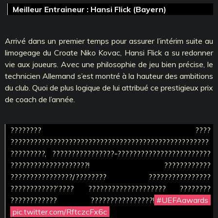
Meilleur Entraineur : Hansi Flick (Bayern)
Arrivé dans un premier temps pour assurer l’intérim suite au
limogeage du Croate Niko Kovac, Hansi Flick a su redonner
vie aux joueurs. Avec une philosophie de jeu bien précise, le
technicien Allemand s’est montré à la hauteur des ambitions
du club. Quoi de plus logique de lui attribué ce prestigieux prix
de coach de l’année.
???????? ????
???????????????????????????????????????????????????
?????????, ????????????????-????????????????????????
????????????????????! ????????????
????????????????/???????? ????????????????
????????????’???? ???????????????????? ????????
???????????? ????????????????!
#UEFAawards
pic.twitter.com/RftczcFx6c