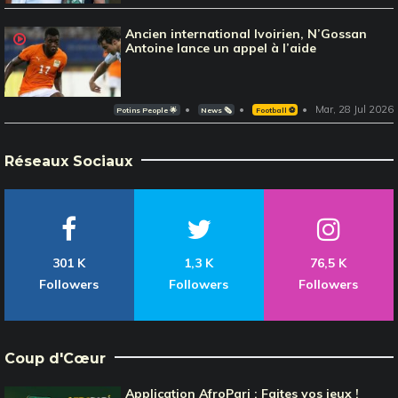
Ancien international Ivoirien, N’Gossan
Antoine lance un appel à l’aide
Mar, 28 Jul 2026
Potins People 🌟
News 🗞️
Football ⚽️
Réseaux Sociaux
301 K
1,3 K
76,5 K
Followers
Followers
Followers
Coup d'Cœur
Application AfroPari : Faites vos jeux !