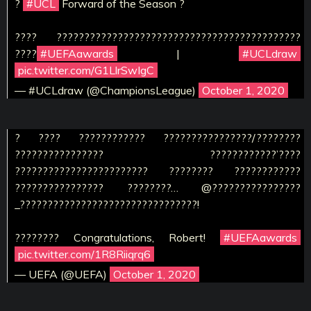
?
#UCL
Forward of the Season ?
???? ????????????????????????????????????????????
????
#UEFAawards
|
#UCLdraw
pic.twitter.com/G1LlrSwIgC
— #UCLdraw (@ChampionsLeague)
October 1, 2020
? ???? ???????????? ????????????????/????????
???????????????? ????????????’????
???????????????????????? ???????? ????????????
???????????????? ????????… @????????????????
_????????????????????????????????!
???????? Congratulations, Robert!
#UEFAawards
pic.twitter.com/1R8Riiqrq6
— UEFA (@UEFA)
October 1, 2020