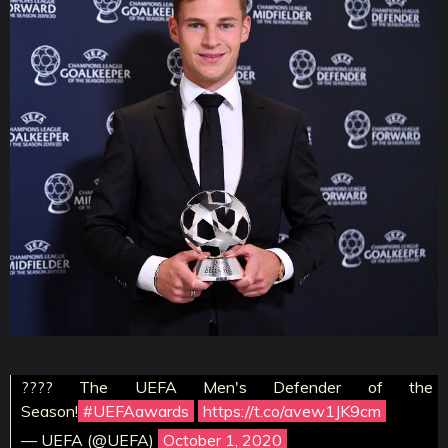
???? The UEFA Men's Defender of the
Season!
#UEFAawards
https://t.co/avew1JK9cm
— UEFA (@UEFA)
October 1, 2020