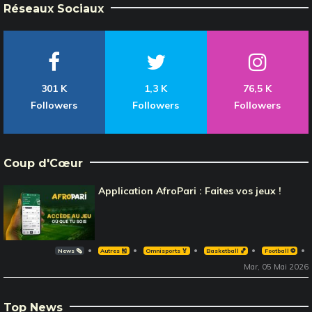
Réseaux Sociaux
301 K
1,3 K
76,5 K
Followers
Followers
Followers
Coup d'Cœur
Application AfroPari : Faites vos jeux !
News 🗞️
Autres 🎽
Omnisports 🏅
Basketball 🏀
Football ⚽️
Mar, 05 Mai 2026
Top News