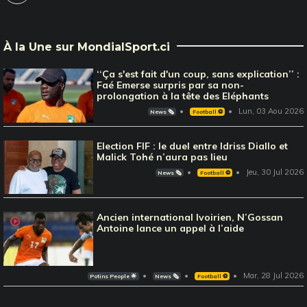
À la Une sur MondialSport.ci
‘‘Ça s'est fait d'un coup, sans explication’’ :
Faé Emerse surpris par sa non-
prolongation à la tête des Eléphants
Lun, 03 Aou 2026
News 🗞️
Football ⚽️
Election FIF : le duel entre Idriss Diallo et
Malick Tohé n’aura pas lieu
Jeu, 30 Jul 2026
News 🗞️
Football ⚽️
Ancien international Ivoirien, N’Gossan
Antoine lance un appel à l’aide
Mar, 28 Jul 2026
Potins People 🌟
News 🗞️
Football ⚽️