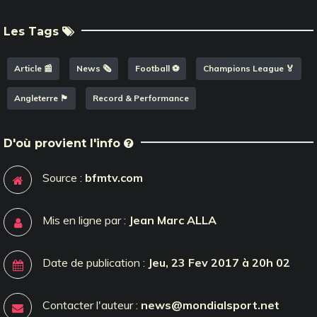
Les Tags
Article 📰
News 🗞️
Football ⚽️
Champions League 🏅
Angleterre 🏴󠁧󠁢󠁥󠁮󠁧󠁿
Record & Performance
D'où provient l'info
Source :
bfmtv.com
Mis en ligne par :
Jean Marc ALLA
Date de publication :
Jeu, 23 Fev 2017 à 20h 02
Contacter l'auteur :
news@mondialsport.net