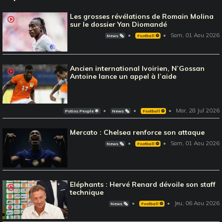
Les grosses révélations de Romain Molina
sur le dossier Yan Diomandé
Sam, 01 Aou 2026
News 🗞️
Football ⚽️
Ancien international Ivoirien, N’Gossan
Antoine lance un appel à l’aide
Mar, 28 Jul 2026
Potins People 🌟
News 🗞️
Football ⚽️
Mercato : Chelsea renforce son attaque
Sam, 01 Aou 2026
News 🗞️
Football ⚽️
Eléphants : Hervé Renard dévoile son staff
technique
Jeu, 06 Aou 2026
News 🗞️
Football ⚽️