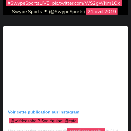
#SwypeSportsLIVE
pic.twitter.com/WS2gWNm1Ox
— Swype Sports ™ (@SwypeSports)
21 avril 2019
Voir cette publication sur Instagram
@wilfriedzaha ? Son équipe: @cpfc
Une publication partagée par @
cotediviore.goals_
le 21 Avril 2019 à 10 :25 PDT