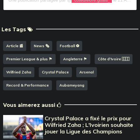
Les Tags
Article 📰
News 🗞️
Football ⚽️
Premier League & plus 🏴󠁧󠁢󠁥󠁮󠁧󠁿
Angleterre 🏴󠁧󠁢󠁥󠁮󠁧󠁿
Côte d'Ivoire 🇨🇮
Wilfried Zaha
Crystal Palace
Arsenal
Record & Performance
Aubameyang
Vous aimerez aussi
Crystal Palace a fixé le prix pour
Wilfried Zaha ; L'Ivoirien souhaite
jouer la Ligue des Champions