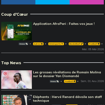
Coup d'Cœur
Application AfroPari : Faites vos jeux !
News 🗞️
Autres 🎽
Omnisports 🏅
Basketball 🏀
Football ⚽️
Mar, 05 Mai 2026
Top News
Les grosses révélations de Romain Molina
sur le dossier Yan Diomandé
Sam, 01 Aou 2026
News 🗞️
Football ⚽️
Eléphants : Hervé Renard dévoile son staff
technique