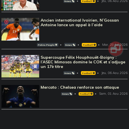
Jeu, 06 Aou 2026
News 🗞️
Football ⚽️
Ancien international Ivoirien, N’Gossan
Antoine lance un appel à l’aide
Mar, 28 Jul 2026
Potins People 🌟
News 🗞️
Football ⚽️
Supercoupe Félix Houphouët-Boigny :
l’ASEC Mimosas domine le COK et s’adjuge
un 17è titre
Jeu, 06 Aou 2026
News 🗞️
Football ⚽️
Mercato : Chelsea renforce son attaque
Sam, 01 Aou 2026
News 🗞️
Football ⚽️