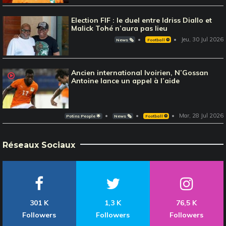
Election FIF : le duel entre Idriss Diallo et
Malick Tohé n’aura pas lieu
Jeu, 30 Jul 2026
News 🗞️
Football ⚽️
Ancien international Ivoirien, N’Gossan
Antoine lance un appel à l’aide
Mar, 28 Jul 2026
Potins People 🌟
News 🗞️
Football ⚽️
Réseaux Sociaux
301 K
1,3 K
76,5 K
Followers
Followers
Followers