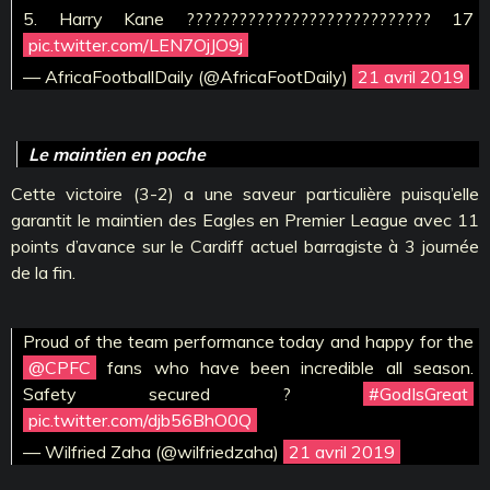
5. Harry Kane ???????????????????????????? 17
pic.twitter.com/LEN7OjJO9j
— AfricaFootballDaily (@AfricaFootDaily)
21 avril 2019
Le maintien en poche
Cette victoire (3-2) a une saveur particulière puisqu’elle
garantit le maintien des Eagles en Premier League avec 11
points d’avance sur le Cardiff actuel barragiste à 3 journée
de la fin.
Proud of the team performance today and happy for the
@CPFC
fans who have been incredible all season.
Safety secured ?
#GodIsGreat
pic.twitter.com/djb56BhO0Q
— Wilfried Zaha (@wilfriedzaha)
21 avril 2019