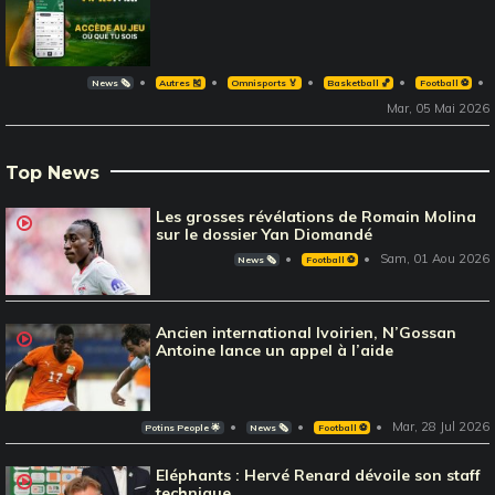
News 🗞️
Autres 🎽
Omnisports 🏅
Basketball 🏀
Football ⚽️
Mar, 05 Mai 2026
Top News
Les grosses révélations de Romain Molina
sur le dossier Yan Diomandé
Sam, 01 Aou 2026
News 🗞️
Football ⚽️
Ancien international Ivoirien, N’Gossan
Antoine lance un appel à l’aide
Mar, 28 Jul 2026
Potins People 🌟
News 🗞️
Football ⚽️
Eléphants : Hervé Renard dévoile son staff
technique