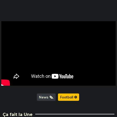
News 🗞️
Football ⚽️
Ça fait la Une