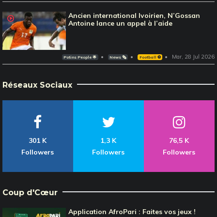
Ancien international Ivoirien, N’Gossan
Antoine lance un appel à l’aide
Mar, 28 Jul 2026
Potins People 🌟
News 🗞️
Football ⚽️
Réseaux Sociaux
301 K
1,3 K
76,5 K
Followers
Followers
Followers
Coup d'Cœur
Application AfroPari : Faites vos jeux !