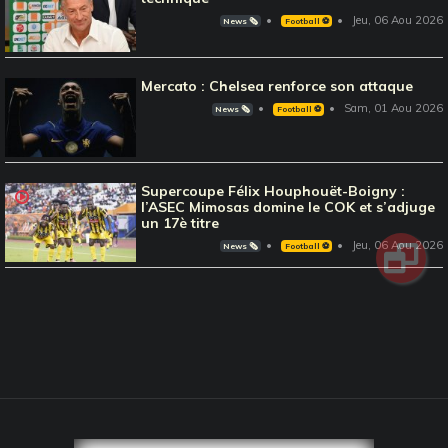
Jeu, 06 Aou 2026
News 🗞️
Football ⚽️
Mercato : Chelsea renforce son attaque
Sam, 01 Aou 2026
News 🗞️
Football ⚽️
Supercoupe Félix Houphouët-Boigny :
l’ASEC Mimosas domine le COK et s’adjuge
un 17è titre
Jeu, 06 Aou 2026
News 🗞️
Football ⚽️