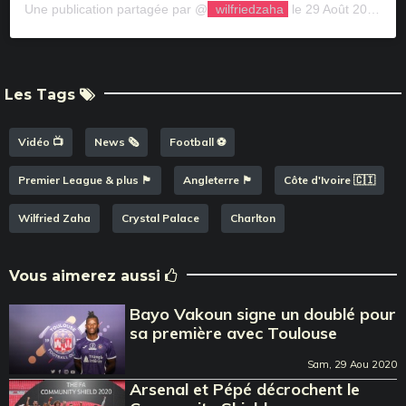
Une publication partagée par @
wilfriedzaha
le 29 Août 2020 à 8 :57 PDT
Les Tags
Vidéo 📺
News 🗞️
Football ⚽️
Premier League & plus 🏴󠁧󠁢󠁥󠁮󠁧󠁿
Angleterre 🏴󠁧󠁢󠁥󠁮󠁧󠁿
Côte d'Ivoire 🇨🇮
Wilfried Zaha
Crystal Palace
Charlton
Vous aimerez aussi
Bayo Vakoun signe un doublé pour
sa première avec Toulouse
Sam, 29 Aou 2020
Arsenal et Pépé décrochent le