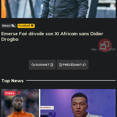
News 🗞️
Football ⚽️
Emerse Faé dévoile son XI Africain sans Didier
Drogba
Mar, 23 Dec 2025
SUIVANT
PRÉCÉDANT
Top News
Vidéo