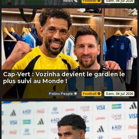
News 🗞️
Football ⚽️
Sam, 04 Jul 2026
Cap-Vert : Vozinha devient le gardien le
plus suivi au Monde !
Potins People 🌟
Football ⚽️
Sam, 04 Jul 2026