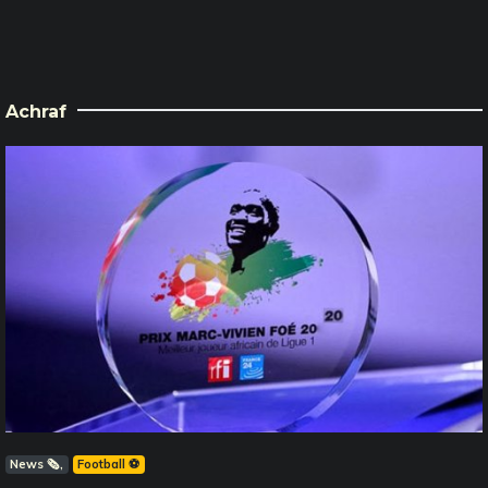
Achraf
News 🗞️
Football ⚽️