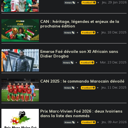
Jeu, 29 Jan 2026
News 🗞️
Football ⚽️
CAN : héritage, légendes et enjeux de la
prochaine édition
Jeu, 18 Dec 2025
News 🗞️
Football ⚽️
Emerse Faé dévoile son XI Africain sans
Didier Drogba
Mar, 23 Dec 2025
News 🗞️
Football ⚽️
CAN 2025 : le commando Marocain dévoilé
Jeu, 11 Dec 2025
News 🗞️
Football ⚽️
Prix Marc-Vivien Foé 2026 : deux Ivoiriens
dans la liste des nommés
Jeu, 09 Avr 2026
News 🗞️
Football ⚽️