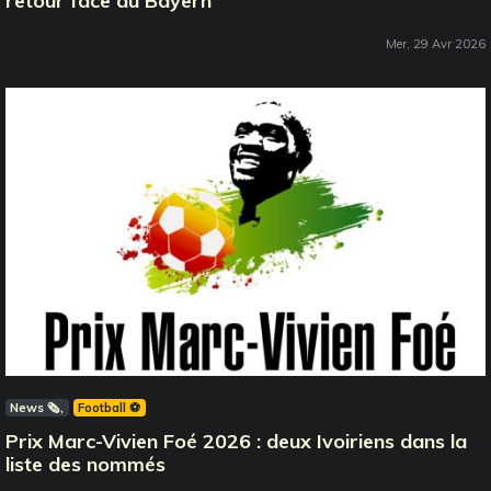
retour face au Bayern
Mer, 29 Avr 2026
News 🗞️
Football ⚽️
Prix Marc-Vivien Foé 2026 : deux Ivoiriens dans la
liste des nommés