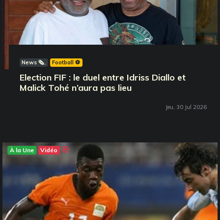
News 🗞️
Football ⚽️
Election FIF : le duel entre Idriss Diallo et
Malick Tohé n’aura pas lieu
Jeu, 30 Jul 2026
À la Une
Vidéo