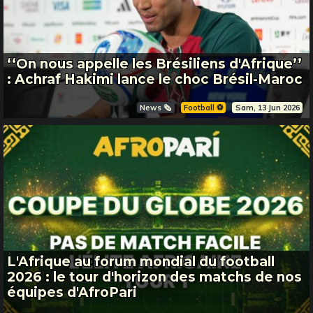
‘‘On nous appelle les Brésiliens d'Afrique’’
: Achraf Hakimi lance le choc Brésil-Maroc
News 🗞️
Football ⚽️
Sam, 13 Jun 2026
L'Afrique au forum mondial du football
2026 : le tour d'horizon des matchs de nos
équipes d'AfroPari