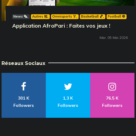
News 🗞️
Autres 🎽
Omnisports 🏅
Basketball 🏀
Football ⚽️
Application AfroPari : Faites vos jeux !
Mar, 05 Mai 2026
Réseaux Sociaux
301 K
1,3 K
76,5 K
Followers
Followers
Followers