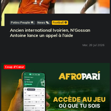
Potins People 🌟
News 🗞️
Football ⚽️
Ancien international Ivoirien, N’Gossan
Antoine lance un appel à l’aide
Mar, 28 Jul 2026
Coup d'Cœur