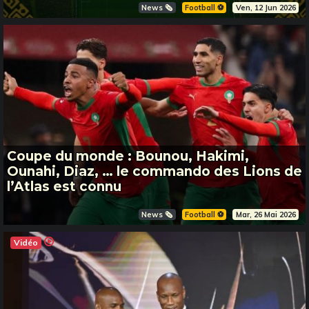
News 🗞️
Football ⚽️
Ven, 12 Jun 2026
Coupe du monde : Bounou, Hakimi,
Ounahi, Diaz, … le commando des Lions de
l’Atlas est connu
News 🗞️
Football ⚽️
Mar, 26 Mai 2026
Vidéo