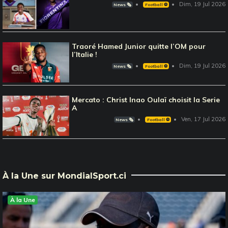
Dim, 19 Jul 2026
News 🗞️
Football ⚽️
Traoré Hamed Junior quitte l’OM pour
l’Italie !
Dim, 19 Jul 2026
News 🗞️
Football ⚽️
Mercato : Christ Inao Oulaï choisit la Serie
A
Ven, 17 Jul 2026
News 🗞️
Football ⚽️
À la Une sur MondialSport.ci
À la Une