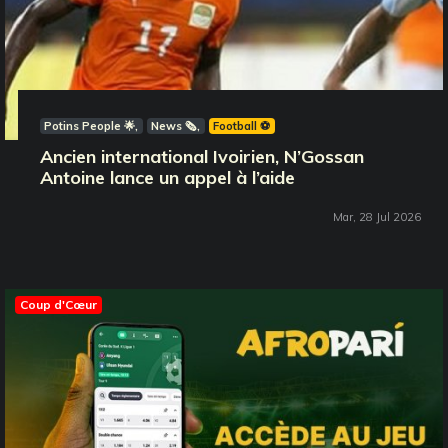
Potins People 🌟
News 🗞️
Football ⚽️
Ancien international Ivoirien, N’Gossan
Antoine lance un appel à l’aide
Mar, 28 Jul 2026
Coup d'Cœur