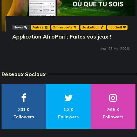
News 🗞️
Autres 🎽
Omnisports 🏅
Basketball 🏀
Football ⚽️
Application AfroPari : Faites vos jeux !
Mar, 05 Mai 2026
Réseaux Sociaux
301 K
1,3 K
76,5 K
Followers
Followers
Followers