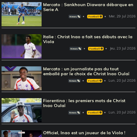
Mercato : Sankhoun Diawara débarque en
Serie A
Mer, 29 Jul 2026
News 🗞️
Football ⚽️
Italie : Christ Inao a fait ses débuts avec la
Viola
Jeu, 23 Jul 2026
News 🗞️
Football ⚽️
Mercato : un journaliste pas du tout
emballé par le choix de Christ Inao Oulaï
Lun, 20 Jul 2026
News 🗞️
Football ⚽️
Fiorentina : les premiers mots de Christ
Inao Oulaï
Lun, 20 Jul 2026
News 🗞️
Football ⚽️
Officiel, Inao est un joueur de la Viola !