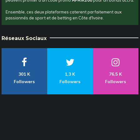
Ensemble, ces deux plateformes caterent parfaitement aux
passionnés de sport et de betting en Côte d'Ivoire.
Réseaux Sociaux
301 K
1,3 K
76,5 K
Followers
Followers
Followers