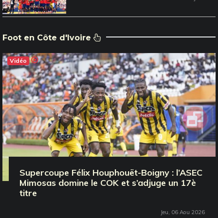
Foot en Côte d'Ivoire
Vidéo
Supercoupe Félix Houphouët-Boigny : l’ASEC
Mimosas domine le COK et s’adjuge un 17è
titre
Jeu, 06 Aou 2026