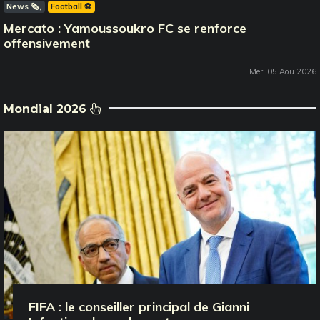
News 🗞️
Football ⚽️
Mercato : Yamoussoukro FC se renforce
offensivement
Mer, 05 Aou 2026
Mondial 2026
FIFA : le conseiller principal de Gianni