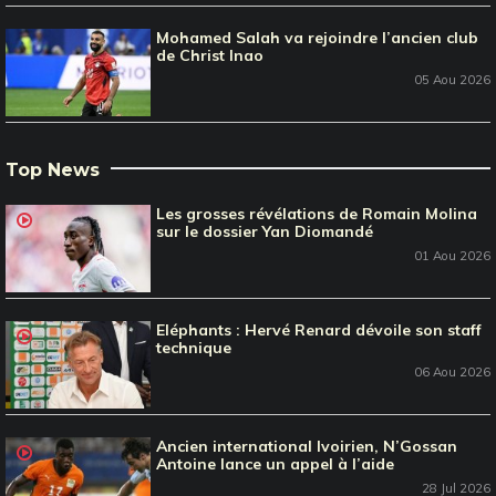
Mohamed Salah va rejoindre l’ancien club
de Christ Inao
05 Aou 2026
Top News
Les grosses révélations de Romain Molina
sur le dossier Yan Diomandé
01 Aou 2026
Eléphants : Hervé Renard dévoile son staff
technique
06 Aou 2026
Ancien international Ivoirien, N’Gossan
Antoine lance un appel à l’aide
28 Jul 2026