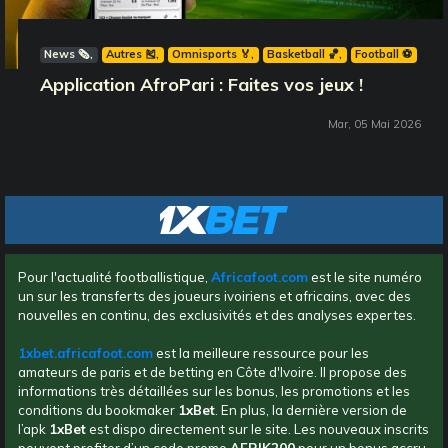
News 🗞️
Autres 🎽
Omnisports 🏅
Basketball 🏀
Football ⚽️
Application AfroPari : Faites vos jeux !
Mar, 05 Mai 2026
Pour l'actualité footballistique,
Africafoot.com
est le site numéro
un sur les transferts des joueurs ivoiriens et africains, avec des
nouvelles en continu, des exclusivités et des analyses expertes.
1xbet.africafoot.com
est la meilleure ressource pour les
amateurs de paris et de betting en Côte d'Ivoire. Il propose des
informations très détaillées sur les bonus, les promotions et les
conditions du bookmaker
1xBet
. En plus, la dernière version de
l’apk
1xBet
est dispo directement sur le site. Les nouveaux inscrits
peuvent profiter d’un code promo
AFRIK200
pour un bonus accru.