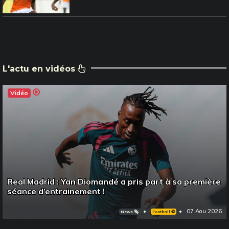
L'actu en vidéos
Vidéo
Real Madrid : Yan Diomandé a pris part à sa première
séance d’entrainement !
07 Aou 2026
News 🗞️
Football ⚽️