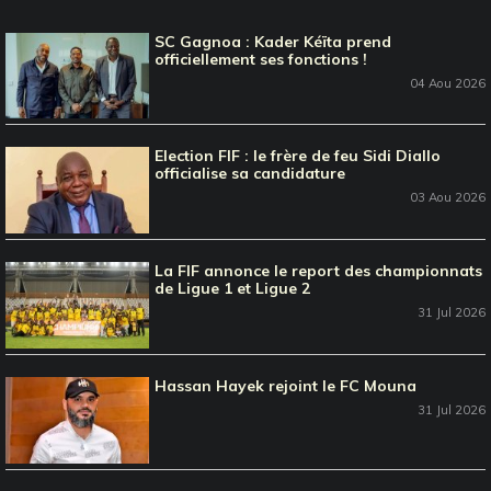
SC Gagnoa : Kader Kéïta prend
officiellement ses fonctions !
04 Aou 2026
Election FIF : le frère de feu Sidi Diallo
officialise sa candidature
03 Aou 2026
La FIF annonce le report des championnats
de Ligue 1 et Ligue 2
31 Jul 2026
Hassan Hayek rejoint le FC Mouna
31 Jul 2026