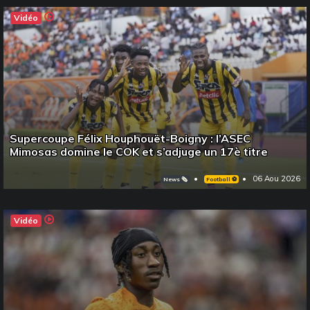
Vidéo
Supercoupe Félix Houphouët-Boigny : l’ASEC
Mimosas domine le COK et s’adjuge un 17è titre
06 Aou 2026
News 🗞️
Football ⚽️
Vidéo