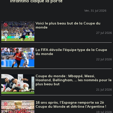
Infantino claque la porte
Ven, 31 Jul 2026
Voici le plus beau but de la Coupe du
monde
27 Jul 2026
La FIFA dévoile l'équipe type de la Coupe
du monde
22 Jul 2026
Coupe du monde : Mbappé, Messi,
Haaland, Bellingham, … les nommés pour le
plus beau but
21 Jul 2026
16 ans après, l’Espagne remporte sa 2è
Coupe du Monde et détrône l’Argentine !
19 Jul 2026