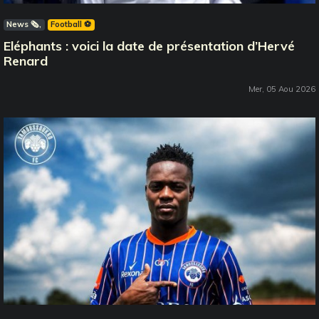
News 🗞️
Football ⚽️
Eléphants : voici la date de présentation d’Hervé
Renard
Mer, 05 Aou 2026