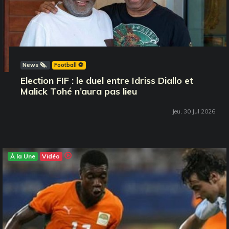
News 🗞️
Football ⚽️
Election FIF : le duel entre Idriss Diallo et
Malick Tohé n’aura pas lieu
Jeu, 30 Jul 2026
À la Une
Vidéo