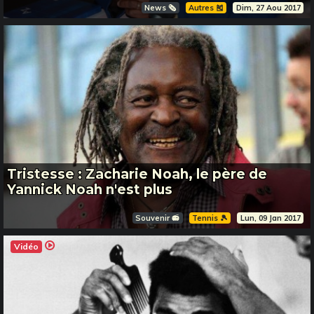
News 🗞️
Autres 🎽
Dim, 27 Aou 2017
Tristesse : Zacharie Noah, le père de
Yannick Noah n'est plus
Souvenir 📻
Tennis 🎾
Lun, 09 Jan 2017
Vidéo