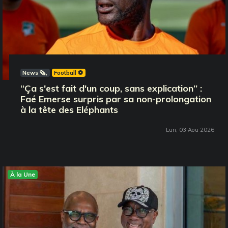
News 🗞️
Football ⚽️
‘‘Ça s'est fait d'un coup, sans explication’’ :
Faé Emerse surpris par sa non-prolongation
à la tête des Eléphants
Lun, 03 Aou 2026
À la Une