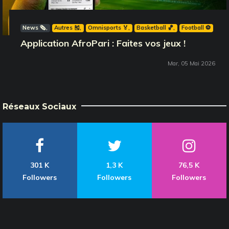
News 🗞️
Autres 🎽
Omnisports 🏅
Basketball 🏀
Football ⚽️
Application AfroPari : Faites vos jeux !
Mar, 05 Mai 2026
Réseaux Sociaux
301 K
1,3 K
76,5 K
Followers
Followers
Followers