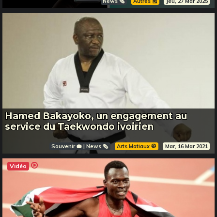
News 🗞️
Autres 🎽
Jeu, 27 Mar 2025
Hamed Bakayoko, un engagement au
service du Taekwondo ivoirien
Souvenir 📻 | News 🗞️
Arts Matiaux 🥋
Mar, 16 Mar 2021
Vidéo