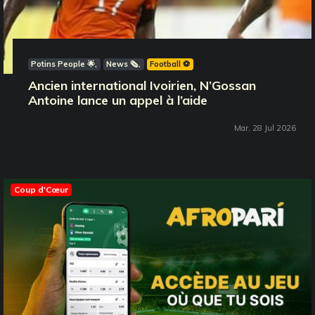
Potins People 🌟
News 🗞️
Football ⚽️
Ancien international Ivoirien, N’Gossan
Antoine lance un appel à l’aide
Mar, 28 Jul 2026
Coup d'Cœur