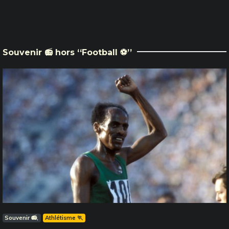
Souvenir 📻 hors ‘‘Football ⚽️’’
Souvenir 📻
Athlétisme 🏃