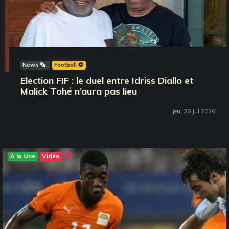
News 🗞️
Football ⚽️
Election FIF : le duel entre Idriss Diallo et
Malick Tohé n’aura pas lieu
Jeu, 30 Jul 2026
À la Une
Vidéo