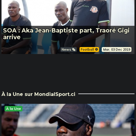
SOA : Aka Jean-Baptiste part, Traoré Gigi
arrive
News 🗞️
Football ⚽️
Mar, 03 Dec 2019
À la Une sur MondialSport.ci
À la Une