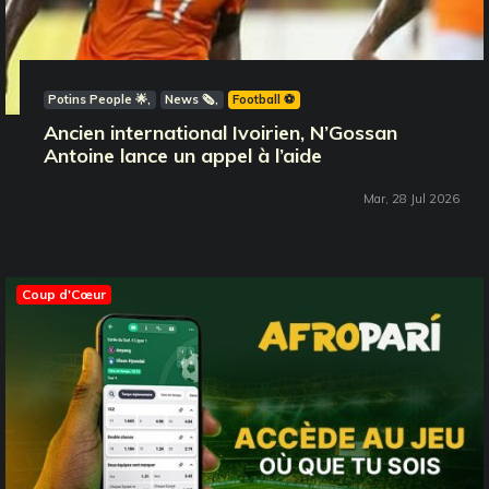
Potins People 🌟
News 🗞️
Football ⚽️
Ancien international Ivoirien, N’Gossan
Antoine lance un appel à l’aide
Mar, 28 Jul 2026
Coup d'Cœur