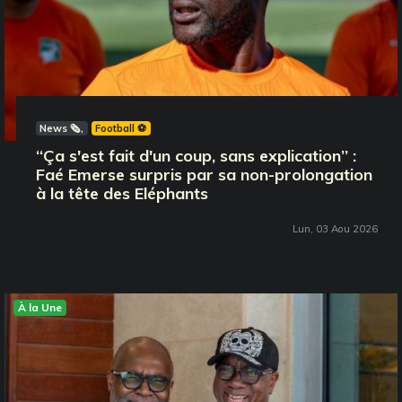
News 🗞️
Football ⚽️
‘‘Ça s'est fait d'un coup, sans explication’’ :
Faé Emerse surpris par sa non-prolongation
à la tête des Eléphants
Lun, 03 Aou 2026
À la Une