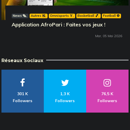
News 🗞️
Autres 🎽
Omnisports 🏅
Basketball 🏀
Football ⚽️
Application AfroPari : Faites vos jeux !
Mar, 05 Mai 2026
Réseaux Sociaux
301 K
1,3 K
76,5 K
Followers
Followers
Followers